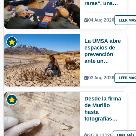
raras”, una
riqueza
mineral que
04 Aug 2026
LEER MÁ
Bolivia aún no
explora ni
aprovecha
La UMSA abre
espacios de
prevención
ante un
posible Súper
Niño que
03 Aug 2026
LEER MÁ
podría superar
a los tres
registrados en
Desde la firma
Bolivia
de Murillo
hasta
fotografías
centenarias: la
UMSA
30 Jul 2026
LEER MÁS