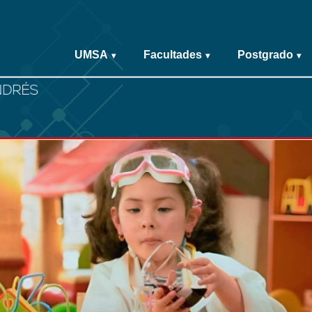
UMSA
Facultades
Postgrado
▾
▾
▾