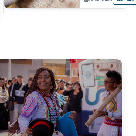
resguarda 6
joyas de la
memoria
paceña