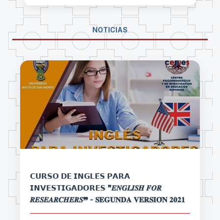
NOTICIAS
𝗖𝗨𝗥𝗦𝗢 𝗗𝗘 𝗜𝗡𝗚𝗟𝗘́𝗦 𝗣𝗔𝗥𝗔
𝗜𝗡𝗩𝗘𝗦𝗧𝗜𝗚𝗔𝗗𝗢𝗥𝗘𝗦 ❞𝑬𝑵𝑮𝑳𝑰𝑺𝑯 𝑭𝑶𝑹
𝑹𝑬𝑺𝑬𝑨𝑹𝑪𝑯𝑬𝑹𝑺❞ - 𝐒𝐄𝐆𝐔𝐍𝐃𝐀 𝐕𝐄𝐑𝐒𝐈𝐎́𝐍 𝟐𝟎𝟐𝟏