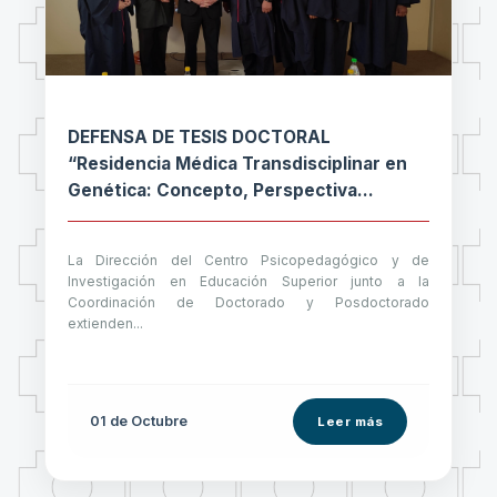
DEFENSA DE TESIS DOCTORAL
“Residencia Médica Transdisciplinar en
Genética: Concepto, Perspectiva
Formativa y Diseño Curricular”
La Dirección del Centro Psicopedagógico y de
Investigación en Educación Superior junto a la
Coordinación de Doctorado y Posdoctorado
extienden...
01 de
Octubre
Leer más