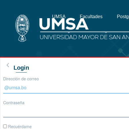
UMSA
Facultades
Post
Login
Dirección de correo
Contraseña
Recuérdame