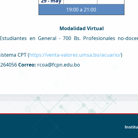
29 - may
19:00 a 21:00
Modalidad Virtual
Estudiantes en General - 700 Bs. Profesionales no-doce
istema CPT (
https://venta-valores.umsa.bo/acuario/
)
3264056
Correo:
rcoa@fcpn.edu.bo
Instit