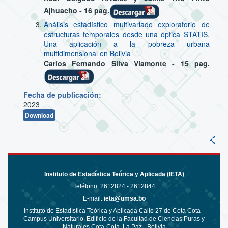
Ajhuacho - 16 pag.
Análisis estadístico multivariado exploratorio de
estructuras temporales desde una óptica STATIS.
Una aplicación a la pobreza urbana
multidimensional en Bolivia
Carlos Fernando Silva Viamonte - 15 pag.
Fecha de publicación:
2023
Download
Instituto de Estadística Teórica y Aplicada (IETA)
Teléfono:
2612824 - 2612844
E-mail:
ieta@umsa.bo
Instituto de Estadística Teórica y Aplicada Calle 27 de Cota Cota -
Campus Universitario, Edificio de la Facultad de Ciencias Puras y
Naturales Cota-Cota, La Paz - Bolivia