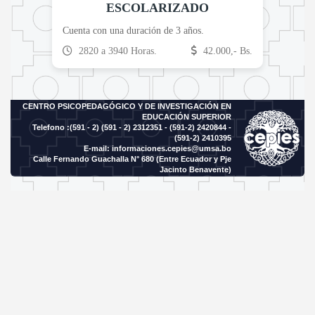
ESCOLARIZADO
Cuenta con una duración de 3 años.
2820 a 3940 Horas.
42.000,- Bs.
CENTRO PSICOPEDAGÓGICO Y DE INVESTIGACIÓN EN
EDUCACIÓN SUPERIOR
Telefono :(591 - 2)
(591 - 2) 2312351 - (591-2) 2420844 -
(591-2) 2410395
E-mail:
informaciones.cepies@umsa.bo
Calle Fernando Guachalla N° 680 (Entre Ecuador y Pje
Jacinto Benavente)