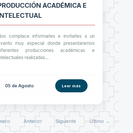
PRODUCCIÓN ACADÉMICA E
INTELECTUAL
os complace informarles e invitarles a un
evento muy especial donde presentaremos
diferentes producciones académicas e
ntelectuales realizadas...
05 de
Agosto
Leer más
mero
Anterior
Siguiente
Último →