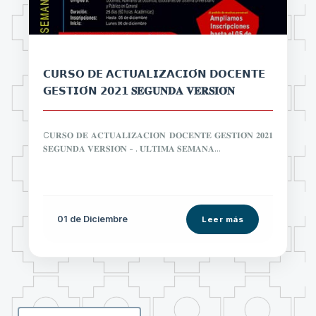
𝗖𝗨𝗥𝗦𝗢 𝗗𝗘 𝗔𝗖𝗧𝗨𝗔𝗟𝗜𝗭𝗔𝗖𝗜𝗢́𝗡 𝗗𝗢𝗖𝗘𝗡𝗧𝗘
𝗚𝗘𝗦𝗧𝗜𝗢́𝗡 𝟮𝟬𝟮𝟭 𝐒𝐄𝐆𝐔𝐍𝐃𝐀 𝐕𝐄𝐑𝐒𝐈𝐎́𝐍
C𝐔𝐑𝐒𝐎 𝐃𝐄 𝐀𝐂𝐓𝐔𝐀𝐋𝐈𝐙𝐀𝐂𝐈𝐎́𝐍 𝐃𝐎𝐂𝐄𝐍𝐓𝐄 𝐆𝐄𝐒𝐓𝐈𝐎́𝐍 𝟐𝟎𝟐𝟏
𝐒𝐄𝐆𝐔𝐍𝐃𝐀 𝐕𝐄𝐑𝐒𝐈𝐎́𝐍 - . 𝐔́𝐋𝐓𝐈𝐌𝐀 𝐒𝐄𝐌𝐀𝐍𝐀...
01 de
Diciembre
Leer más