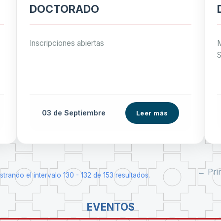
DOCTORADO
Inscripciones abiertas
M
S
03 de
Septiembre
Leer más
← Pri
trando el intervalo 130 - 132 de 153 resultados.
EVENTOS