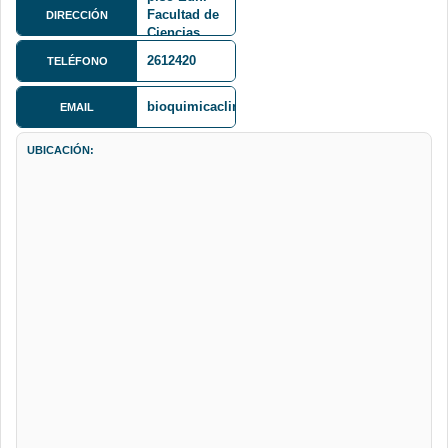
Facultad de
DIRECCIÓN
Ciencias
Farmaceuticas
2612420
TELÉFONO
y Bioquimicas
bioquimicaclin@hotmail.com
EMAIL
UBICACIÓN: