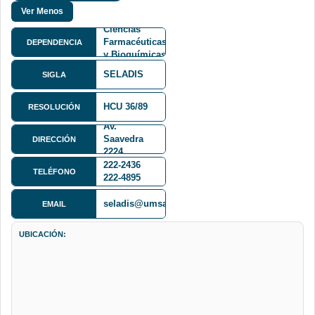
Facultad de
Ciencias
Farmacéuticas
DEPENDENCIA
y Bioquímicas
FCFB
SELADIS
SIGLA
HCU 36/89
RESOLUCIÓN
Av.
Saavedra
DIRECCIÓN
2224
222-2436
TELÉFONO
222-4895
seladis@umsa.bo
EMAIL
UBICACIÓN: