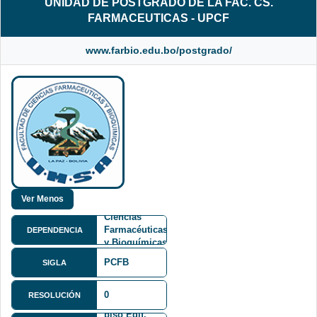
UNIDAD DE POSTGRADO DE LA FAC. CS.
FARMACEUTICAS - UPCF
www.farbio.edu.bo/postgrado/
Facultad de
Ciencias
Farmacéuticas
DEPENDENCIA
y Bioquímicas
FCFB
PCFB
SIGLA
Av. Saavedra
0
RESOLUCIÓN
No. 2224 4tp
piso Edif.