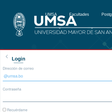
UMSA
Facultades
Post
Login
Dirección de correo
Contraseña
Recuérdame