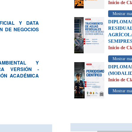
Inicio de Cl
Mostrar ma
DIPLOM
FICIAL Y DATA
RESIDUA
N DE NEGOCIOS
AGRÍCO
SEMIPRE
Inicio de Cl
Mostrar ma
AMBIENTAL Y
DIPLOM
RA VERSIÓN -
(MODALID
IÓN ACADÉMICA
Inicio de Cl
Mostrar ma