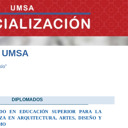
- UMSA
slo”
DIPLOMADOS
DO EN EDUCACIÓN SUPERIOR PARA LA
ZA EN ARQUITECTURA, ARTES, DISEÑO Y
MO