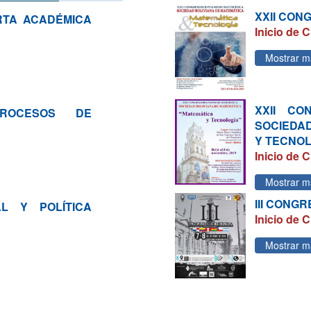
XXII CON
RTA ACADÉMICA
Inicio de C
Mostrar m
XXII CO
ROCESOS DE
SOCIEDA
Y TECNO
Inicio de C
Mostrar m
III CONG
L Y POLÍTICA
Inicio de C
Mostrar m