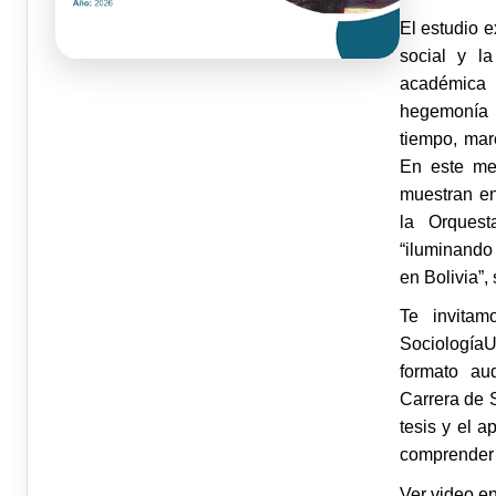
El estudio e
social y la
académica b
hegemonía 
tiempo, mar
En este med
muestran en
la Orquest
“iluminando 
en Bolivia”,
Te invitam
SociologíaU
formato aud
Carrera de 
tesis y el 
comprender 
Ver video en