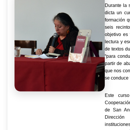
Durante la 
dicta un cu
formación q
seis recint
objetivo es
lectura y es
de textos d
“para condu
partir de ab
que nos cond
se conduce t
Este curs
Cooperación 
de San And
Dirección
institucion