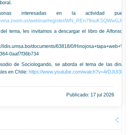
boral.
sonas interesadas en la actividad pueden 
//avina.zoom.us/webinar/register/WN_REn79ouKSQWwGJO54BH
 del tema, les invitamos a descargar el libro de Alfonso Hino
olivian
ps://idis.umsa.bo/documents/63818/0/Hinojosa+tapa+web+%28
2364-0aaf7f36b734
isodio de Sociologando, se aborda el tema de las
dinámicas
ales en Chile
:
https://www.youtube.com/watch?v=4rDJUl3NzSw
Publicado: 17 jul 2026