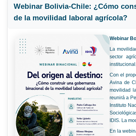
Webinar Bolivia-Chile: ¿Cómo cons
de la movilidad laboral agrícola?
Webinar Bol
La movilida
sector agr
instituciona
Con el propó
Avina de Ch
movilidad l
reunirá a Pe
Instituto Na
Sociológica
IDIS. La mo
En la webin