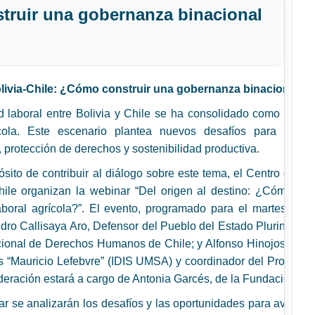
truir una gobernanza binacional
ivia-Chile: ¿Cómo construir una gobernanza binacional de 
d laboral entre Bolivia y Chile se ha consolidado como un fe
ícola. Este escenario plantea nuevos desafíos para ambo
l, protección de derechos y sostenibilidad productiva.
sito de contribuir al diálogo sobre este tema, el Centro de Po
ile organizan la webinar “Del origen al destino: ¿Cómo con
aboral agrícola?”. El evento, programado para el martes 21 de
dro Callisaya Aro, Defensor del Pueblo del Estado Plurinacional
cional de Derechos Humanos de Chile; y Alfonso Hinojosa, inves
s “Mauricio Lefebvre” (IDIS UMSA) y coordinador del Programa
deración estará a cargo de Antonia Garcés, de la Fundación Avi
ar se analizarán los desafíos y las oportunidades para avanza