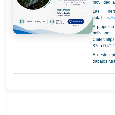
movilidad la
Las per
link:
https:
A propósito
b
Chile”: htt
87eb-f747-
En este ep
trabajos rur