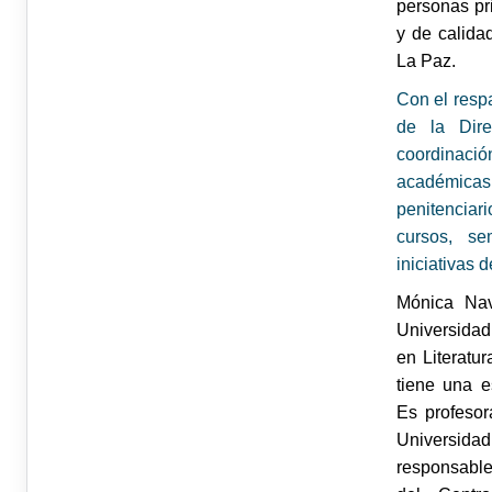
personas pr
y de calida
La Paz.
Con el resp
de la Dire
coordinació
académicas 
penitencia
cursos, sem
iniciativas 
Mónica Nav
Universidad
en Literatu
tiene una 
Es profesor
Universidad
responsable