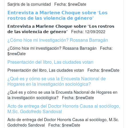
Sarjiris de la comunidad Fecha: $newDate
𝗘𝗻𝘁𝗿𝗲𝘃𝗶𝘀𝘁𝗮 𝗮 𝗠𝗮𝗿𝗹𝗲𝗻𝗲 𝗖𝗵𝗼𝗾𝘂𝗲 𝘀𝗼𝗯𝗿𝗲 “𝗟𝗼𝘀
𝗿𝗼𝘀𝘁𝗿𝗼𝘀 𝗱𝗲 𝗹𝗮𝘀 𝘃𝗶𝗼𝗹𝗲𝗻𝗰𝗶𝗮 𝗱𝗲 𝗴𝗲́𝗻𝗲𝗿𝗼”
𝗘𝗻𝘁𝗿𝗲𝘃𝗶𝘀𝘁𝗮 𝗮 𝗠𝗮𝗿𝗹𝗲𝗻𝗲 𝗖𝗵𝗼𝗾𝘂𝗲 𝘀𝗼𝗯𝗿𝗲 “𝗟𝗼𝘀 𝗿𝗼𝘀𝘁𝗿𝗼𝘀
𝗱𝗲 𝗹𝗮𝘀 𝘃𝗶𝗼𝗹𝗲𝗻𝗰𝗶𝗮 𝗱𝗲 𝗴𝗲́𝗻𝗲𝗿𝗼” Fecha: 12/09/2022
¿Cómo hice mi investigación? Rossana Barragán
¿Cómo hice mi investigación? Rossana Barragán Fecha:
$newDate
Presentación del libro, Las ciudades votan
Presentación del libro, Las ciudades votan Fecha: $newDate
¿Qué es y cómo se usa la Encuesta Nacional de
Hogares en la investigación sociológica?
¿Qué es y cómo se usa la Encuesta Nacional de Hogares en
la investigación sociológica? Fecha: $newDate
Acto de entrega del Doctor Honoris Causa al sociólogo,
M.Sc. Godofredo Sandoval
Acto de entrega del Doctor Honoris Causa al sociólogo, M.Sc.
Godofredo Sandoval Fecha: $newDate