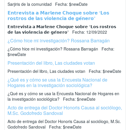
Sarjiris de la comunidad Fecha: $newDate
𝗘𝗻𝘁𝗿𝗲𝘃𝗶𝘀𝘁𝗮 𝗮 𝗠𝗮𝗿𝗹𝗲𝗻𝗲 𝗖𝗵𝗼𝗾𝘂𝗲 𝘀𝗼𝗯𝗿𝗲 “𝗟𝗼𝘀
𝗿𝗼𝘀𝘁𝗿𝗼𝘀 𝗱𝗲 𝗹𝗮𝘀 𝘃𝗶𝗼𝗹𝗲𝗻𝗰𝗶𝗮 𝗱𝗲 𝗴𝗲́𝗻𝗲𝗿𝗼”
𝗘𝗻𝘁𝗿𝗲𝘃𝗶𝘀𝘁𝗮 𝗮 𝗠𝗮𝗿𝗹𝗲𝗻𝗲 𝗖𝗵𝗼𝗾𝘂𝗲 𝘀𝗼𝗯𝗿𝗲 “𝗟𝗼𝘀 𝗿𝗼𝘀𝘁𝗿𝗼𝘀
𝗱𝗲 𝗹𝗮𝘀 𝘃𝗶𝗼𝗹𝗲𝗻𝗰𝗶𝗮 𝗱𝗲 𝗴𝗲́𝗻𝗲𝗿𝗼” Fecha: 12/09/2022
¿Cómo hice mi investigación? Rossana Barragán
¿Cómo hice mi investigación? Rossana Barragán Fecha:
$newDate
Presentación del libro, Las ciudades votan
Presentación del libro, Las ciudades votan Fecha: $newDate
¿Qué es y cómo se usa la Encuesta Nacional de
Hogares en la investigación sociológica?
¿Qué es y cómo se usa la Encuesta Nacional de Hogares en
la investigación sociológica? Fecha: $newDate
Acto de entrega del Doctor Honoris Causa al sociólogo,
M.Sc. Godofredo Sandoval
Acto de entrega del Doctor Honoris Causa al sociólogo, M.Sc.
Godofredo Sandoval Fecha: $newDate