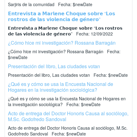
Sarjiris de la comunidad Fecha: $newDate
𝗘𝗻𝘁𝗿𝗲𝘃𝗶𝘀𝘁𝗮 𝗮 𝗠𝗮𝗿𝗹𝗲𝗻𝗲 𝗖𝗵𝗼𝗾𝘂𝗲 𝘀𝗼𝗯𝗿𝗲 “𝗟𝗼𝘀
𝗿𝗼𝘀𝘁𝗿𝗼𝘀 𝗱𝗲 𝗹𝗮𝘀 𝘃𝗶𝗼𝗹𝗲𝗻𝗰𝗶𝗮 𝗱𝗲 𝗴𝗲́𝗻𝗲𝗿𝗼”
𝗘𝗻𝘁𝗿𝗲𝘃𝗶𝘀𝘁𝗮 𝗮 𝗠𝗮𝗿𝗹𝗲𝗻𝗲 𝗖𝗵𝗼𝗾𝘂𝗲 𝘀𝗼𝗯𝗿𝗲 “𝗟𝗼𝘀 𝗿𝗼𝘀𝘁𝗿𝗼𝘀
𝗱𝗲 𝗹𝗮𝘀 𝘃𝗶𝗼𝗹𝗲𝗻𝗰𝗶𝗮 𝗱𝗲 𝗴𝗲́𝗻𝗲𝗿𝗼” Fecha: 12/09/2022
¿Cómo hice mi investigación? Rossana Barragán
¿Cómo hice mi investigación? Rossana Barragán Fecha:
$newDate
Presentación del libro, Las ciudades votan
Presentación del libro, Las ciudades votan Fecha: $newDate
¿Qué es y cómo se usa la Encuesta Nacional de
Hogares en la investigación sociológica?
¿Qué es y cómo se usa la Encuesta Nacional de Hogares en
la investigación sociológica? Fecha: $newDate
Acto de entrega del Doctor Honoris Causa al sociólogo,
M.Sc. Godofredo Sandoval
Acto de entrega del Doctor Honoris Causa al sociólogo, M.Sc.
Godofredo Sandoval Fecha: $newDate