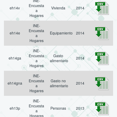
INE-
Encuesta
eh14v
Vivienda
2014
a
Hogares
INE-
Encuesta
eh14e
Equipamiento
2014
a
Hogares
INE-
Encuesta
Gasto
eh14ga
2014
a
alimentario
Hogares
INE-
Encuesta
Gasto no
eh14gna
2014
a
alimentario
Hogares
INE-
Encuesta
eh13p
Personas
2013
a
Hogares