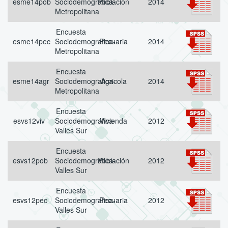
esme14pob
Sociodemografica-
Población
2014
Metropolitana
Encuesta
esme14pec
Sociodemografica-
Pecuaria
2014
Metropolitana
Encuesta
esme14agr
Sociodemografica-
Agricola
2014
Metropolitana
Encuesta
esvs12viv
Sociodemografica-
Vivienda
2012
Valles Sur
Encuesta
esvs12pob
Sociodemografica-
Población
2012
Valles Sur
Encuesta
esvs12pec
Sociodemografica-
Pecuaria
2012
Valles Sur