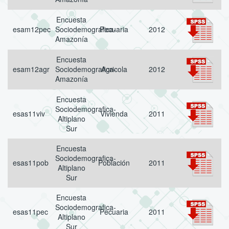
Encuesta
esam12pec
Sociodemografica-
Pecuaria
2012
Amazonía
Encuesta
esam12agr
Sociodemografica-
Agricola
2012
Amazonía
Encuesta
Sociodemografica-
esas11viv
Vivienda
2011
Altiplano
Sur
Encuesta
Sociodemografica-
esas11pob
Población
2011
Altiplano
Sur
Encuesta
Sociodemografica-
esas11pec
Pecuaria
2011
Altiplano
Sur