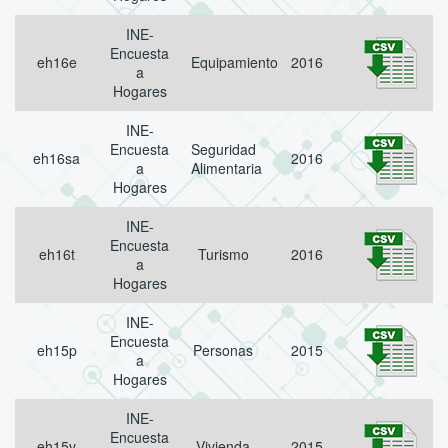
INE-
Encuesta
eh16e
Equipamiento
2016
a
Hogares
INE-
Encuesta
Seguridad
eh16sa
2016
a
Alimentaria
Hogares
INE-
Encuesta
eh16t
Turismo
2016
a
Hogares
INE-
Encuesta
eh15p
Personas
2015
a
Hogares
INE-
Encuesta
eh15v
Vivienda
2015