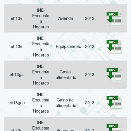
INE-
Encuesta
eh13v
Vivienda
2013
a
Hogares
INE-
Encuesta
eh13e
Equipamiento
2013
a
Hogares
INE-
Encuesta
Gasto
eh13ga
2013
a
alimentario
Hogares
INE-
Encuesta
Gasto no
eh13gna
2013
a
alimentario
Hogares
INE-
Encuesta
eh12p
Personas
2012