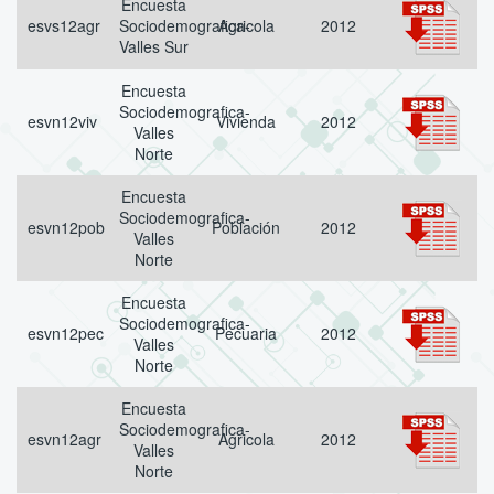
Encuesta
esvs12agr
Sociodemografica-
Agricola
2012
Valles Sur
Encuesta
Sociodemografica-
esvn12viv
Vivienda
2012
Valles
Norte
Encuesta
Sociodemografica-
esvn12pob
Población
2012
Valles
Norte
Encuesta
Sociodemografica-
esvn12pec
Pecuaria
2012
Valles
Norte
Encuesta
Sociodemografica-
esvn12agr
Agricola
2012
Valles
Norte