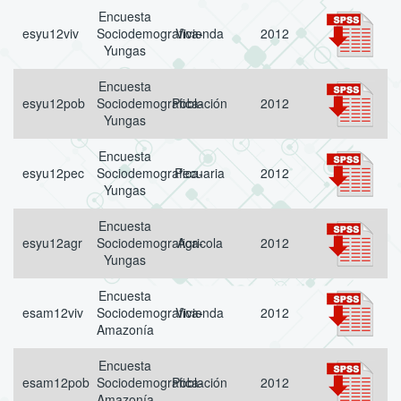
Encuesta
esyu12viv
Sociodemografica-
Vivienda
2012
Yungas
Encuesta
esyu12pob
Sociodemografica-
Población
2012
Yungas
Encuesta
esyu12pec
Sociodemografica-
Pecuaria
2012
Yungas
Encuesta
esyu12agr
Sociodemografica-
Agricola
2012
Yungas
Encuesta
esam12viv
Sociodemografica-
Vivienda
2012
Amazonía
Encuesta
esam12pob
Sociodemografica-
Población
2012
Amazonía