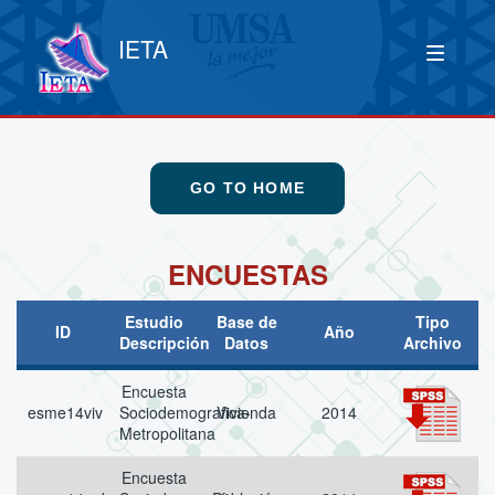
IETA
GO TO HOME
ENCUESTAS
Estudio
Base de
Tipo
ID
Año
Descripción
Datos
Archivo
Encuesta
esme14viv
Sociodemografica-
Vivienda
2014
Metropolitana
Encuesta