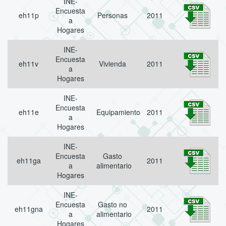
INE-
Encuesta
eh11p
Personas
2011
a
Hogares
INE-
Encuesta
eh11v
Vivienda
2011
a
Hogares
INE-
Encuesta
eh11e
Equipamiento
2011
a
Hogares
INE-
Encuesta
Gasto
eh11ga
2011
a
alimentario
Hogares
INE-
Encuesta
Gasto no
eh11gna
2011
a
alimentario
Hogares