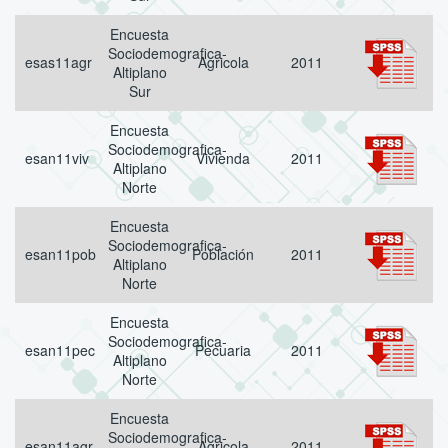
Encuesta
Sociodemografica-
esas11agr
Agricola
2011
Altiplano
Sur
Encuesta
Sociodemografica-
esan11viv
Vivienda
2011
Altiplano
Norte
Encuesta
Sociodemografica-
esan11pob
Población
2011
Altiplano
Norte
Encuesta
Sociodemografica-
esan11pec
Pecuaria
2011
Altiplano
Norte
Encuesta
Sociodemografica-
esan11agr
Agricola
2011