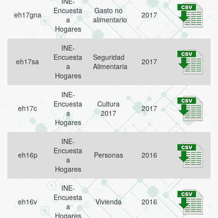
INE-
Encuesta
Gasto no
eh17gna
2017
a
alimentario
Hogares
INE-
Encuesta
Seguridad
eh17sa
2017
a
Alimentaria
Hogares
INE-
Encuesta
Cultura
eh17c
2017
a
2017
Hogares
INE-
Encuesta
eh16p
Personas
2016
a
Hogares
INE-
Encuesta
eh16v
Vivienda
2016
a
Hogares