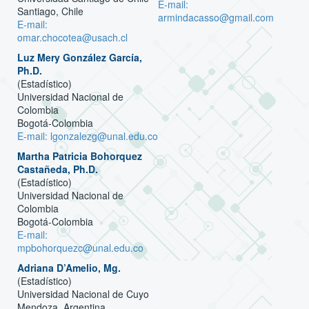
E-mail:
Santiago, Chile
armindacasso@gmail.com
E-mail:
omar.chocotea@usach.cl
Luz Mery González García,
Ph.D.
(Estadístico)
Universidad Nacional de
Colombia
Bogotá-Colombia
E-mail: lgonzalezg@unal.edu.co
Martha Patricia Bohorquez
Castañeda, Ph.D.
(Estadístico)
Universidad Nacional de
Colombia
Bogotá-Colombia
E-mail:
mpbohorquezc@unal.edu.co
Adriana D’Amelio, Mg.
(Estadístico)
Universidad Nacional de Cuyo
Mendoza, Argentina