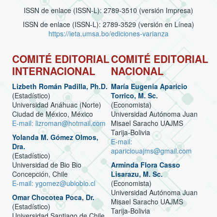
ISSN de enlace (ISSN-L): 2789-3510 (versión Impresa)
ISSN de enlace (ISSN-L): 2789-3529 (versión en Línea)
https://ieta.umsa.bo/ediciones-varianza
COMITÉ EDITORIAL
COMITÉ EDITORIAL
INTERNACIONAL
NACIONAL
Lizbeth Román Padilla, Ph.D.
María Eugenia Aparicio
(Estadístico)
Torrico, M. Sc.
Universidad Anáhuac (Norte)
(Economista)
Ciudad de México, México
Universidad Autónoma Juan
E-mail: lizroman@hotmail.com
Misael Saracho UAJMS
Tarija-Bolivia
Yolanda M. Gómez Olmos,
E-mail:
Dra.
apariciouajms@gmail.com
(Estadístico)
Universidad de Bio Bio
Arminda Flora Casso
Concepción, Chile
Lisarazu, M. Sc.
E-mail: ygomez@ubiobio.cl
(Economista)
Universidad Autónoma Juan
Omar Chocotea Poca, Dr.
Misael Saracho UAJMS
(Estadístico)
Tarija-Bolivia
Universidad Santiago de Chile