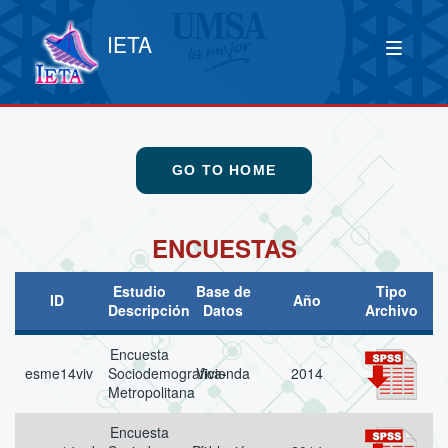
IETA
GO TO HOME
ENCUESTAS
Estudio
Base de
Tipo
ID
Año
Descripción
Datos
Archivo
Encuesta
esme14viv
Sociodemografica-
Vivienda
2014
Metropolitana
Encuesta