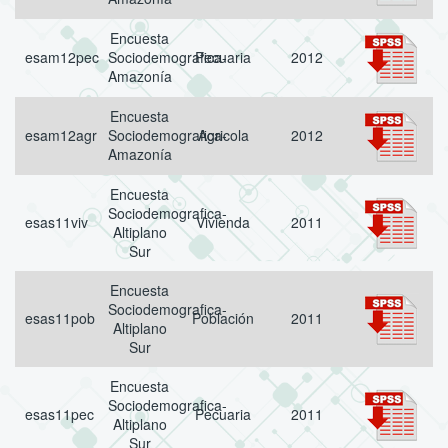
Encuesta
esam12pec
Sociodemografica-
Pecuaria
2012
Amazonía
Encuesta
esam12agr
Sociodemografica-
Agricola
2012
Amazonía
Encuesta
Sociodemografica-
esas11viv
Vivienda
2011
Altiplano
Sur
Encuesta
Sociodemografica-
esas11pob
Población
2011
Altiplano
Sur
Encuesta
Sociodemografica-
esas11pec
Pecuaria
2011
Altiplano
Sur