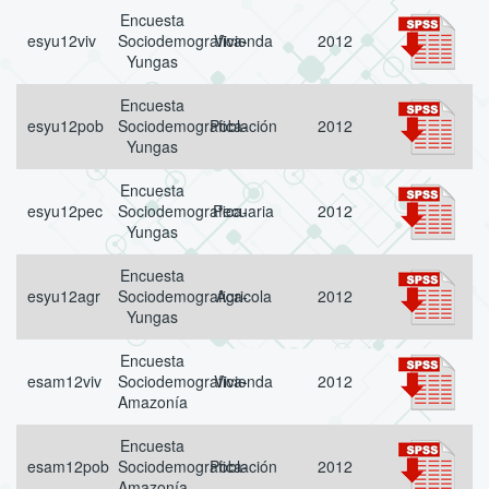
Encuesta
esyu12viv
Sociodemografica-
Vivienda
2012
Yungas
Encuesta
esyu12pob
Sociodemografica-
Población
2012
Yungas
Encuesta
esyu12pec
Sociodemografica-
Pecuaria
2012
Yungas
Encuesta
esyu12agr
Sociodemografica-
Agricola
2012
Yungas
Encuesta
esam12viv
Sociodemografica-
Vivienda
2012
Amazonía
Encuesta
esam12pob
Sociodemografica-
Población
2012
Amazonía