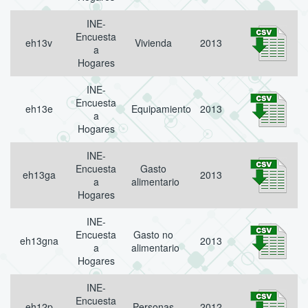
INE-
Encuesta
eh13v
Vivienda
2013
a
Hogares
INE-
Encuesta
eh13e
Equipamiento
2013
a
Hogares
INE-
Encuesta
Gasto
eh13ga
2013
a
alimentario
Hogares
INE-
Encuesta
Gasto no
eh13gna
2013
a
alimentario
Hogares
INE-
Encuesta
eh12p
Personas
2012