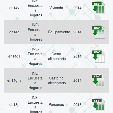
INE-
Encuesta
eh14v
Vivienda
2014
a
Hogares
INE-
Encuesta
eh14e
Equipamiento
2014
a
Hogares
INE-
Encuesta
Gasto
eh14ga
2014
a
alimentario
Hogares
INE-
Encuesta
Gasto no
eh14gna
2014
a
alimentario
Hogares
INE-
Encuesta
eh13p
Personas
2013
a
Hogares