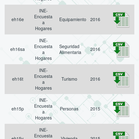
INE-
Encuesta
eh16e
Equipamiento
2016
a
Hogares
INE-
Encuesta
Seguridad
eh16sa
2016
a
Alimentaria
Hogares
INE-
Encuesta
eh16t
Turismo
2016
a
Hogares
INE-
Encuesta
eh15p
Personas
2015
a
Hogares
INE-
Encuesta
eh15v
Vivienda
2015