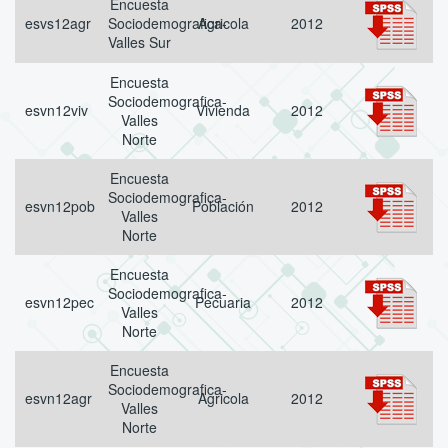
Encuesta
esvs12agr
Sociodemografica-
Agricola
2012
Valles Sur
Encuesta
Sociodemografica-
esvn12viv
Vivienda
2012
Valles
Norte
Encuesta
Sociodemografica-
esvn12pob
Población
2012
Valles
Norte
Encuesta
Sociodemografica-
esvn12pec
Pecuaria
2012
Valles
Norte
Encuesta
Sociodemografica-
esvn12agr
Agricola
2012
Valles
Norte