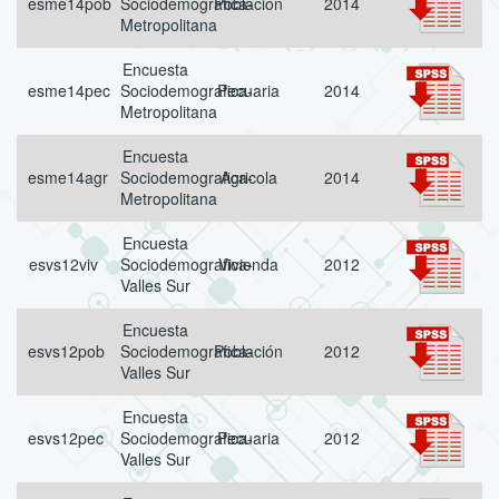
esme14pob
Sociodemografica-
Población
2014
Metropolitana
Encuesta
esme14pec
Sociodemografica-
Pecuaria
2014
Metropolitana
Encuesta
esme14agr
Sociodemografica-
Agricola
2014
Metropolitana
Encuesta
esvs12viv
Sociodemografica-
Vivienda
2012
Valles Sur
Encuesta
esvs12pob
Sociodemografica-
Población
2012
Valles Sur
Encuesta
esvs12pec
Sociodemografica-
Pecuaria
2012
Valles Sur