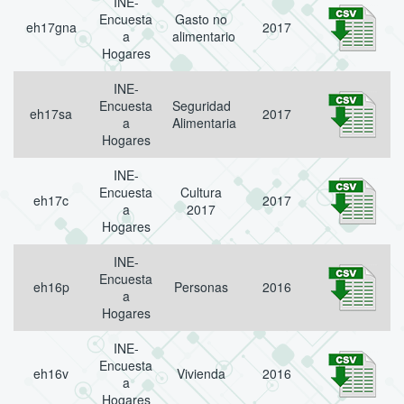
INE-
Encuesta
Gasto no
eh17gna
2017
a
alimentario
Hogares
INE-
Encuesta
Seguridad
eh17sa
2017
a
Alimentaria
Hogares
INE-
Encuesta
Cultura
eh17c
2017
a
2017
Hogares
INE-
Encuesta
eh16p
Personas
2016
a
Hogares
INE-
Encuesta
eh16v
Vivienda
2016
a
Hogares