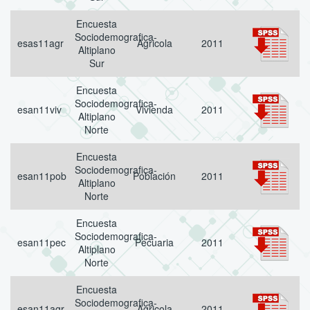
Encuesta
Sociodemografica-
esas11agr
Agricola
2011
Altiplano
Sur
Encuesta
Sociodemografica-
esan11viv
Vivienda
2011
Altiplano
Norte
Encuesta
Sociodemografica-
esan11pob
Población
2011
Altiplano
Norte
Encuesta
Sociodemografica-
esan11pec
Pecuaria
2011
Altiplano
Norte
Encuesta
Sociodemografica-
esan11agr
Agricola
2011