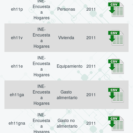
INE-
Encuesta
eh11p
Personas
2011
a
Hogares
INE-
Encuesta
eh11v
Vivienda
2011
a
Hogares
INE-
Encuesta
eh11e
Equipamiento
2011
a
Hogares
INE-
Encuesta
Gasto
eh11ga
2011
a
alimentario
Hogares
INE-
Encuesta
Gasto no
eh11gna
2011
a
alimentario
Hogares