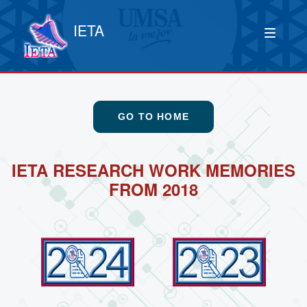
IETA
GO TO HOME
IETA RESEARCH WORK MEMORIES
FROM 2018