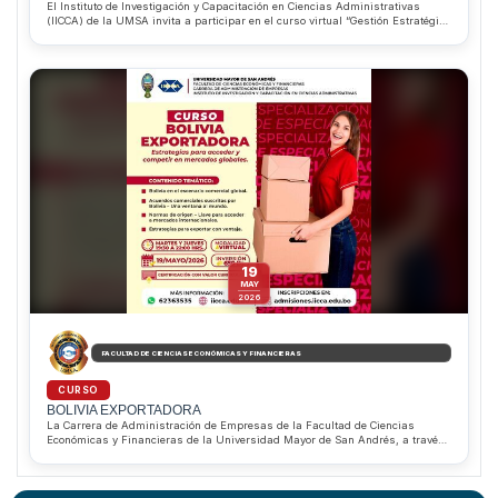
El Instituto de Investigación y Capacitación en Ciencias Administrativas
(IICCA) de la UMSA invita a participar en el curso virtual “Gestión Estratégica
de Riesgos Financieros y Empresariales (ERM)”, que inicia el 16 de junio de
2026. Dirigido por el MSc. Pablo Alejandro Saravia Aliaga, el programa
permitirá desarrollar competencias para identificar, evaluar y gestionar
riesgos corporativos bajo estándares internacionales. Además, ofrece
descuentos del 10% para estudiantes regulares de la Facultad de Ciencias
Económicas y Financieras y del 20% para estudiantes sobresalientes de la
Carrera de Administración de Empresas. Informes e inscripciones al
WhatsApp 62363535.
19
MAY
2026
FACULTAD DE CIENCIAS ECONÓMICAS Y FINANCIERAS
CURSO
BOLIVIA EXPORTADORA
La Carrera de Administración de Empresas de la Facultad de Ciencias
Económicas y Financieras de la Universidad Mayor de San Andrés, a través
del IICCA, invita al Curso “Bolivia Exportadora”, dirigido a estudiantes,
profesionales, emprendedores y empresarios interesados en fortalecer sus
conocimientos en comercio internacional y estrategias de exportación. Los
participantes podrán conocer acuerdos comerciales, normas de origen y