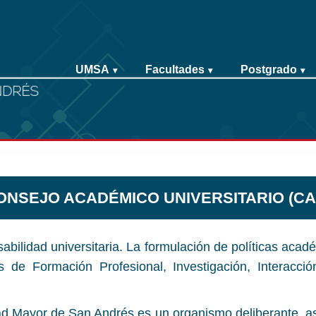
UMSA
Facultades
Postgrado
▾
▾
▾
ONSEJO ACADÉMICO UNIVERSITARIO (CA
abilidad universitaria. La formulación de políticas acad
 de Formación Profesional, Investigación, Interacc
ad Mayor de San Andrés es un organismo deliberante, a