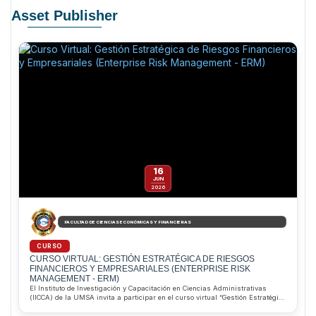
Asset Publisher
16
JUN
2026
FACULTAD DE CIENCIAS ECONÓMICAS Y FINANCIERAS
CURSO
CURSO VIRTUAL: GESTIÓN ESTRATÉGICA DE RIESGOS
FINANCIEROS Y EMPRESARIALES (ENTERPRISE RISK
MANAGEMENT - ERM)
El Instituto de Investigación y Capacitación en Ciencias Administrativas
(IICCA) de la UMSA invita a participar en el curso virtual “Gestión Estratégica
de Riesgos Financieros y Empresariales (ERM)”, que inicia el 16 de junio de
2026. Dirigido por el MSc. Pablo Alejandro Saravia Aliaga, el programa