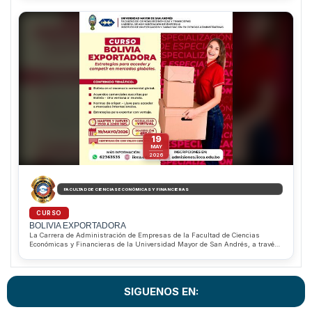
permitirá desarrollar competencias para identificar, evaluar y gestionar
riesgos corporativos bajo estándares internacionales. Además, ofrece
descuentos del 10% para estudiantes regulares de la Facultad de Ciencias
Económicas y Financieras y del 20% para estudiantes sobresalientes de la
Carrera de Administración de Empresas. Informes e inscripciones al
WhatsApp 62363535.
19
MAY
2026
FACULTAD DE CIENCIAS ECONÓMICAS Y FINANCIERAS
CURSO
BOLIVIA EXPORTADORA
La Carrera de Administración de Empresas de la Facultad de Ciencias
Económicas y Financieras de la Universidad Mayor de San Andrés, a través
del IICCA, invita al Curso “Bolivia Exportadora”, dirigido a estudiantes,
profesionales, emprendedores y empresarios interesados en fortalecer sus
conocimientos en comercio internacional y estrategias de exportación. Los
participantes podrán conocer acuerdos comerciales, normas de origen y
SIGUENOS EN:
herramientas clave para competir en mercados globales mediante una
modalidad virtual con certificación de valor curricular.