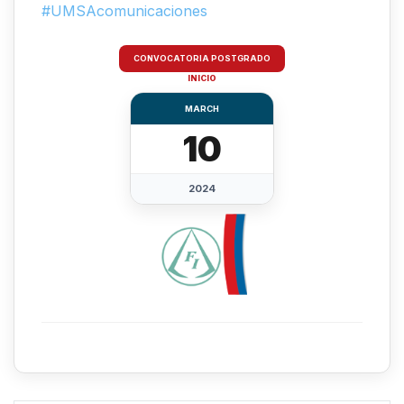
#UMSAcomunicaciones
CONVOCATORIA POSTGRADO
INICIO
MARCH
10
2024