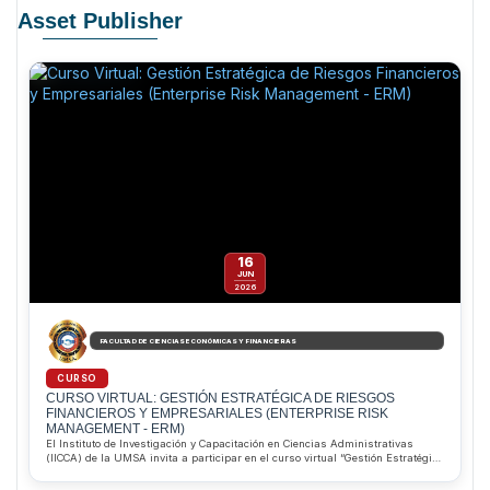
Asset Publisher
16
JUN
2026
FACULTAD DE CIENCIAS ECONÓMICAS Y FINANCIERAS
CURSO
CURSO VIRTUAL: GESTIÓN ESTRATÉGICA DE RIESGOS
FINANCIEROS Y EMPRESARIALES (ENTERPRISE RISK
MANAGEMENT - ERM)
El Instituto de Investigación y Capacitación en Ciencias Administrativas
(IICCA) de la UMSA invita a participar en el curso virtual “Gestión Estratégica
de Riesgos Financieros y Empresariales (ERM)”, que inicia el 16 de junio de
2026. Dirigido por el MSc. Pablo Alejandro Saravia Aliaga, el programa