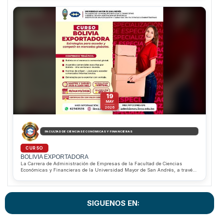
permitirá desarrollar competencias para identificar, evaluar y gestionar
riesgos corporativos bajo estándares internacionales. Además, ofrece
descuentos del 10% para estudiantes regulares de la Facultad de Ciencias
Económicas y Financieras y del 20% para estudiantes sobresalientes de la
Carrera de Administración de Empresas. Informes e inscripciones al
WhatsApp 62363535.
19
MAY
2026
FACULTAD DE CIENCIAS ECONÓMICAS Y FINANCIERAS
CURSO
BOLIVIA EXPORTADORA
La Carrera de Administración de Empresas de la Facultad de Ciencias
Económicas y Financieras de la Universidad Mayor de San Andrés, a través
del IICCA, invita al Curso “Bolivia Exportadora”, dirigido a estudiantes,
profesionales, emprendedores y empresarios interesados en fortalecer sus
conocimientos en comercio internacional y estrategias de exportación. Los
participantes podrán conocer acuerdos comerciales, normas de origen y
SIGUENOS EN:
herramientas clave para competir en mercados globales mediante una
modalidad virtual con certificación de valor curricular.