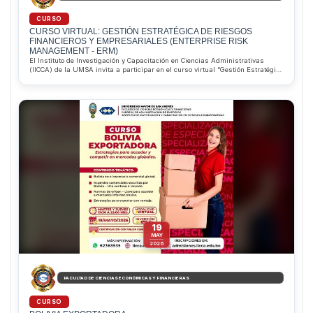
CURSO
CURSO VIRTUAL: GESTIÓN ESTRATÉGICA DE RIESGOS
FINANCIEROS Y EMPRESARIALES (ENTERPRISE RISK
MANAGEMENT - ERM)
El Instituto de Investigación y Capacitación en Ciencias Administrativas
(IICCA) de la UMSA invita a participar en el curso virtual “Gestión Estratégica
de Riesgos Financieros y Empresariales (ERM)”, que inicia el 16 de junio de
2026. Dirigido por el MSc. Pablo Alejandro Saravia Aliaga, el programa
permitirá desarrollar competencias para identificar, evaluar y gestionar
riesgos corporativos bajo estándares internacionales. Además, ofrece
descuentos del 10% para estudiantes regulares de la Facultad de Ciencias
Económicas y Financieras y del 20% para estudiantes sobresalientes de la
Carrera de Administración de Empresas. Informes e inscripciones al
WhatsApp 62363535.
19
MAY
2026
FACULTAD DE CIENCIAS ECONÓMICAS Y FINANCIERAS
CURSO