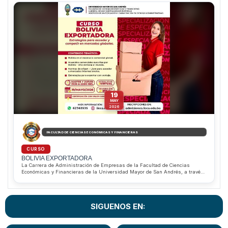
riesgos corporativos bajo estándares internacionales. Además, ofrece
descuentos del 10% para estudiantes regulares de la Facultad de Ciencias
Económicas y Financieras y del 20% para estudiantes sobresalientes de la
Carrera de Administración de Empresas. Informes e inscripciones al
WhatsApp 62363535.
19
MAY
2026
FACULTAD DE CIENCIAS ECONÓMICAS Y FINANCIERAS
CURSO
BOLIVIA EXPORTADORA
La Carrera de Administración de Empresas de la Facultad de Ciencias
Económicas y Financieras de la Universidad Mayor de San Andrés, a través
del IICCA, invita al Curso “Bolivia Exportadora”, dirigido a estudiantes,
profesionales, emprendedores y empresarios interesados en fortalecer sus
conocimientos en comercio internacional y estrategias de exportación. Los
participantes podrán conocer acuerdos comerciales, normas de origen y
SIGUENOS EN:
herramientas clave para competir en mercados globales mediante una
modalidad virtual con certificación de valor curricular.