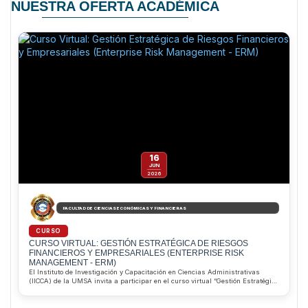
NUESTRA OFERTA ACADÉMICA
16
JUN
2026
FACULTAD DE CIENCIAS ECONÓMICAS Y FINANCIERAS
CURSO
CURSO VIRTUAL: GESTIÓN ESTRATÉGICA DE RIESGOS
FINANCIEROS Y EMPRESARIALES (ENTERPRISE RISK
MANAGEMENT - ERM)
El Instituto de Investigación y Capacitación en Ciencias Administrativas
(IICCA) de la UMSA invita a participar en el curso virtual “Gestión Estratégica
de Riesgos Financieros y Empresariales (ERM)”, que inicia el 16 de junio de
2026. Dirigido por el MSc. Pablo Alejandro Saravia Aliaga, el programa
permitirá desarrollar competencias para identificar, evaluar y gestionar