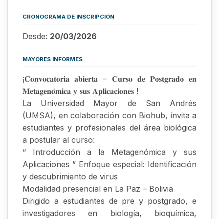
CRONOGRAMA DE INSCRIPCIÓN
Desde:
20/03/2026
MAYORES INFORMES
¡𝐂𝐨𝐧𝐯𝐨𝐜𝐚𝐭𝐨𝐫𝐢𝐚 𝐚𝐛𝐢𝐞𝐫𝐭𝐚 – 𝐂𝐮𝐫𝐬𝐨 𝐝𝐞 𝐏𝐨𝐬𝐭𝐠𝐫𝐚𝐝𝐨 𝐞𝐧
𝐌𝐞𝐭𝐚𝐠𝐞𝐧𝐨́𝐦𝐢𝐜𝐚 𝐲 𝐬𝐮𝐬 𝐀𝐩𝐥𝐢𝐜𝐚𝐜𝐢𝐨𝐧𝐞𝐬 !
La Universidad Mayor de San Andrés
(UMSA), en colaboración con Biohub, invita a
estudiantes y profesionales del área biológica
a postular al curso:
“ Introducción a la Metagenómica y sus
Aplicaciones ” Enfoque especial: Identificación
y descubrimiento de virus
Modalidad presencial en La Paz – Bolivia
Dirigido a estudiantes de pre y postgrado, e
investigadores en biología, bioquímica,