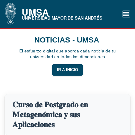
UMSA
UNIVERSIDAD MAYOR DE SAN ANDRÉS
NOTICIAS - UMSA
El esfuerzo digital que aborda cada noticia de tu
universidad en todas las dimensiones
IR A INICIO
𝐂𝐮𝐫𝐬𝐨 𝐝𝐞 𝐏𝐨𝐬𝐭𝐠𝐫𝐚𝐝𝐨 𝐞𝐧
𝐌𝐞𝐭𝐚𝐠𝐞𝐧𝐨́𝐦𝐢𝐜𝐚 𝐲 𝐬𝐮𝐬
𝐀𝐩𝐥𝐢𝐜𝐚𝐜𝐢𝐨𝐧𝐞𝐬