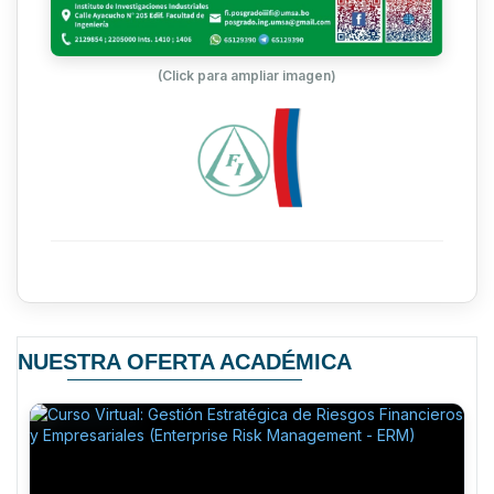
11
Investigacion I
Rodrigo Soliz
Bonilla
(Click para ampliar imagen)
Ph D. Lic.
Ligia Fatima
Tecnologia de Gestion
12
Roxana
del Factor Humano
Olivarez
Rodriguez
Enfoque de
Lic. MBA.
Competencia en la
Sonia Carola
13
Gestion de Recursos
Arevalo
Humanos
Deheza
Dr. Ing. Daniel
NUESTRA OFERTA ACADÉMICA
Direccion Estrategica y
14
Alfonso
Sistemas Corporativos
Robaina
Organización
Dr. Ing. Yuniel
Empresarial y
15
Bolaño