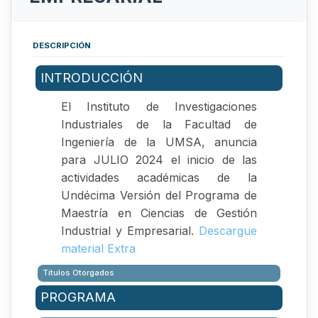
DESCRIPCIÓN
INTRODUCCIÓN
El Instituto de Investigaciones
Industriales de la Facultad de
Ingeniería de la UMSA, anuncia
para JULIO 2024 el inicio de las
actividades académicas de la
Undécima Versión del Programa de
Maestría en Ciencias de Gestión
Industrial y Empresarial.
Descargue
material Extra
Títulos Otorgados
Magister Scientiarum en Gestión Industrial y
PROGRAMA
Empresarial
Diplomado en Gerencia y Recursos Humanos