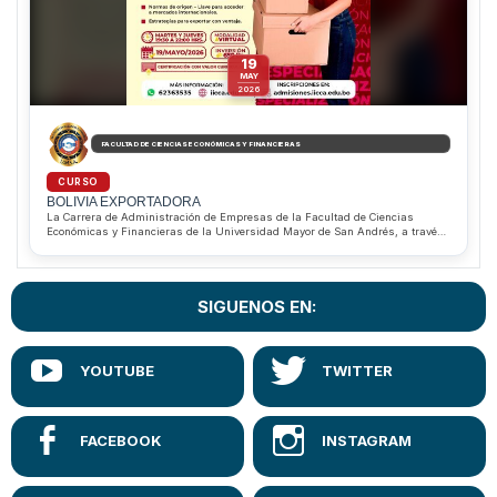
Descarga archivo Docentes Maestria y la Catedra que
Dicta
19
MAY
2026
FACULTAD DE CIENCIAS ECONÓMICAS Y FINANCIERAS
CURSO
BOLIVIA EXPORTADORA
La Carrera de Administración de Empresas de la Facultad de Ciencias
Económicas y Financieras de la Universidad Mayor de San Andrés, a través
del IICCA, invita al Curso “Bolivia Exportadora”, dirigido a estudiantes,
profesionales, emprendedores y empresarios interesados en fortalecer sus
conocimientos en comercio internacional y estrategias de exportación. Los
participantes podrán conocer acuerdos comerciales, normas de origen y
SIGUENOS EN:
herramientas clave para competir en mercados globales mediante una
modalidad virtual con certificación de valor curricular.