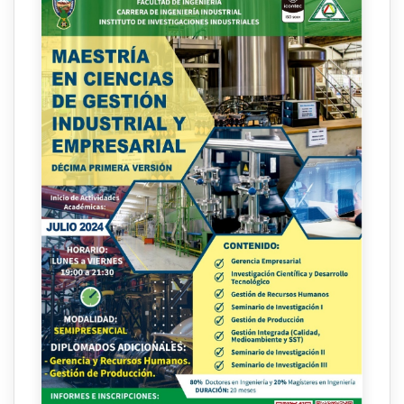
Quintana
Ph D. Ing.
Metodologia de la
Alvaro Ives
8
Investigacion Cientifica
Valverde
Garnica
Gestión Logística,
Ing. M.Sc.
Optimización y
Yuri Roberto
9
Estrategias del
Zamorano
Aprovisionamiento y la
Braun
Distribución.
Ing. M.Sc.
Jose
10
Ergonomia Organizativa
Honigsblum
Heredia
Ing. MBA.
Seminario de
Ricardo