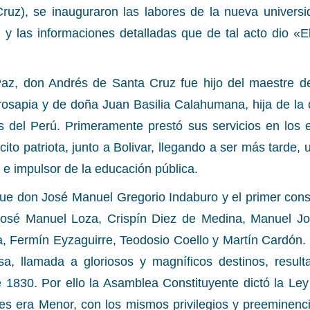
Cruz), se inauguraron las labores de la nueva universi
 y las informaciones detalladas que de tal acto dio «E
Paz, don Andrés de Santa Cruz fue hijo del maestre
 prosapia y de doña Juan Basilia Calahumana, hija de l
s del Perú. Primeramente prestó sus servicios en los e
rcito patriota, junto a Bolivar, llegando a ser más tard
 e impulsor de la educación pública.
 fue don José Manuel Gregorio Indaburo y el primer conse
osé Manuel Loza, Crispín Diez de Medina, Manuel Jos
a, Fermín Eyzaguirre, Teodosio Coello y Martín Cardón.
, llamada a gloriosos y magníficos destinos, resulta
830. Por ello la Asamblea Constituyente dictó la Ley
s era Menor, con los mismos privilegios y preeminenc