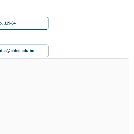
o. 119-84
ides@cides.edu.bo