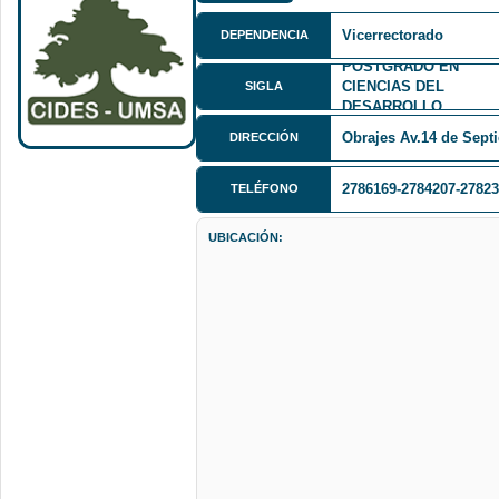
Vicerrectorado
DEPENDENCIA
POSTGRADO EN
CIENCIAS DEL
SIGLA
DESARROLLO
Obrajes Av.14 de Sept
DIRECCIÓN
2786169-2784207-2782
TELÉFONO
UBICACIÓN: