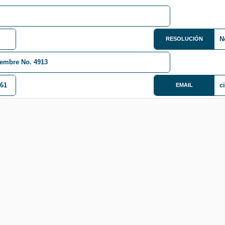
N
RESOLUCIÓN
iembre No. 4913
361
c
EMAIL