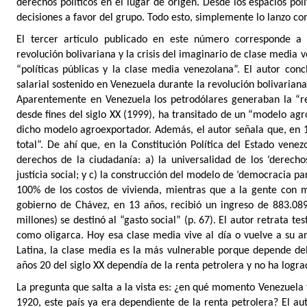
derechos políticos en el lugar de origen. Desde los espacios pol
decisiones a favor del grupo. Todo esto, simplemente lo lanzo co
El tercer artículo publicado en este número corresponde a Fl
revolución bolivariana y la crisis del imaginario de clase media v
“políticas públicas y la clase media venezolana”. El autor co
salarial sostenido en Venezuela durante la revolución bolivariana
Aparentemente en Venezuela los petrodólares generaban la “re
desde fines del siglo XX (1999), ha transitado de un “modelo agr
dicho modelo agroexportador. Además, el autor señala que, en 
total”. De ahí que, en la Constitución Política del Estado ven
derechos de la ciudadanía: a) la universalidad de los ‘derech
justicia social; y c) la construcción del modelo de ‘democracia par
100% de los costos de vivienda, mientras que a la gente con m
gobierno de Chávez, en 13 años, recibió un ingreso de 883.089
millones) se destinó al “gasto social” (p. 67). El autor retrata t
como oligarca. Hoy esa clase media vive al día o vuelve a su 
Latina, la clase media es la más vulnerable porque depende del
años 20 del siglo XX dependía de la renta petrolera y no ha logr
La pregunta que salta a la vista es: ¿en qué momento Venezuela 
1920, este país ya era dependiente de la renta petrolera? El a