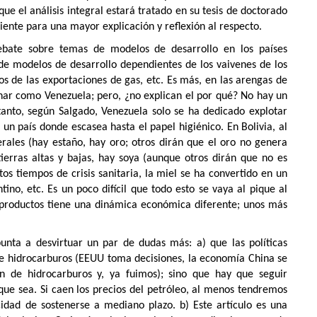
ue el análisis integral estará tratado en su tesis de doctorado
ente para una mayor explicación y reflexión al respecto.
debate sobre temas de modelos de desarrollo en los países
de modelos de desarrollo dependientes de los vaivenes de los
s de las exportaciones de gas, etc. Es más, en las arengas de
inar como Venezuela; pero, ¿no explican el por qué? No hay un
e tanto, según Salgado, Venezuela solo se ha dedicado explotar
un país donde escasea hasta el papel higiénico. En Bolivia, al
ales (hay estaño, hay oro; otros dirán que el oro no genera
ierras altas y bajas, hay soya (aunque otros dirán que no es
os tiempos de crisis sanitaria, la miel se ha convertido en un
no, etc. Es un poco difícil que todo esto se vaya al pique al
roductos tiene una dinámica económica diferente; unos más
punta a desvirtuar un par de dudas más: a) que las políticas
 de hidrocarburos (EEUU toma decisiones, la economía China se
n de hidrocarburos y, ya fuimos); sino que hay que seguir
ue sea. Si caen los precios del petróleo, al menos tendremos
idad de sostenerse a mediano plazo. b) Este artículo es una