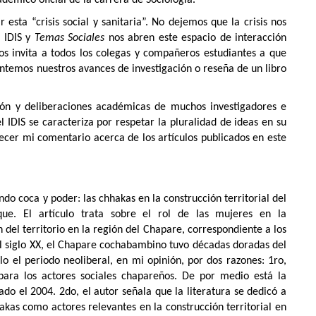
émico oficial de la carrera de Sociología.
esta “crisis social y sanitaria”. No dejemos que la crisis nos
l IDIS y
Temas Sociales
nos abren este espacio de interacción
os invita a todos los colegas y compañeros estudiantes a que
entemos nuestros avances de investigación o reseña de un libro
xión y deliberaciones académicas de muchos investigadores e
 IDIS se caracteriza por respetar la pluralidad de ideas en su
cer mi comentario acerca de los artículos publicados en este
do coca y poder: las chhakas en la construcción territorial del
que. El artículo trata sobre el rol de las mujeres en la
n del territorio en la región del Chapare, correspondiente a los
del siglo XX, el Chapare cochabambino tuvo décadas doradas del
o el periodo neoliberal, en mi opinión, por dos razones: 1ro,
para los actores sociales chapareños. De por medio está la
o el 2004. 2do, el autor señala que la literatura se dedicó a
hakas como actores relevantes en la construcción territorial en