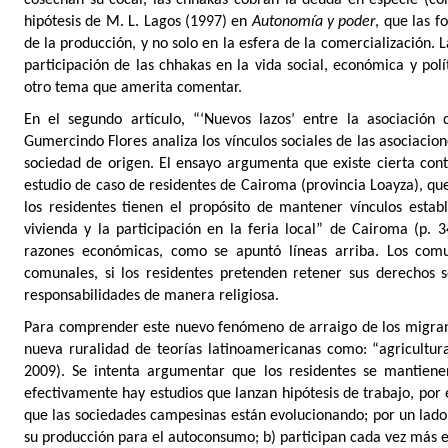
cosechan su cocal, las chhakas cobran la deuda en especie (co
hipótesis de M. L. Lagos (1997) en
Autonomía y poder
, que las 
de la producción, y no solo en la esfera de la comercialización.
participación de las chhakas en la vida social, económica y polít
otro tema que amerita comentar.
En el segundo artículo, “‘Nuevos lazos’ entre la asociación
Gumercindo Flores
analiza los vínculos sociales de las asociacio
sociedad de origen. El ensayo argumenta que existe cierta con
estudio de caso de residentes de Cairoma (provincia Loayza), que
los residentes tienen el propósito de mantener vínculos establ
vivienda y la participación en la feria local” de Cairoma (p. 3
razones económicas, como se apuntó líneas arriba. Los com
comunales, si los residentes pretenden retener sus derechos 
responsabilidades de manera religiosa.
Para comprender este nuevo fenómeno de arraigo de los migrante
nueva ruralidad de teorías latinoamericanas como: “agricultura
2009). Se intenta argumentar que los residentes se mantiene
efectivamente hay estudios que lanzan hipótesis de trabajo, por 
que las sociedades campesinas están evolucionando; por un lado
su producción para el autoconsumo; b) participan cada vez más 