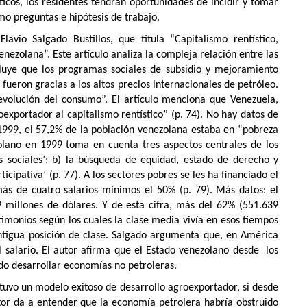
íticos, los residentes tendrán oportunidades de incidir y tomar
mo preguntas e hipótesis de trabajo.
avio Salgado Bustillos, que titula “Capitalismo rentístico,
enezolana”. Este artículo analiza la compleja relación entre las
ncluye que los programas sociales de subsidio y mejoramiento
 fueron gracias a los altos precios internacionales de petróleo.
volución del consumo”. El artículo menciona que Venezuela,
oexportador al capitalismo rentístico” (p. 74). No hay datos de
1999, el 57,2% de la población venezolana estaba en “pobreza
ezolano en 1999 toma en cuenta tres aspectos centrales de los
os sociales’; b) la búsqueda de equidad, estado de derecho y
ticipativa’ (p. 77). A los sectores pobres se les ha financiado el
ás de cuatro salarios mínimos el 50% (p. 79). Más datos: el
 millones de dólares. Y de esta cifra, más del 62% (551.639
estimonios según los cuales la clase media vivía en esos tiempos
antigua posición de clase. Salgado argumenta que, en América
 salario. El autor afirma que el Estado venezolano desde los
ado desarrollar economías no petroleras.
tuvo un modelo exitoso de desarrollo agroexportador, si desde
utor da a entender que la economía petrolera habría obstruido