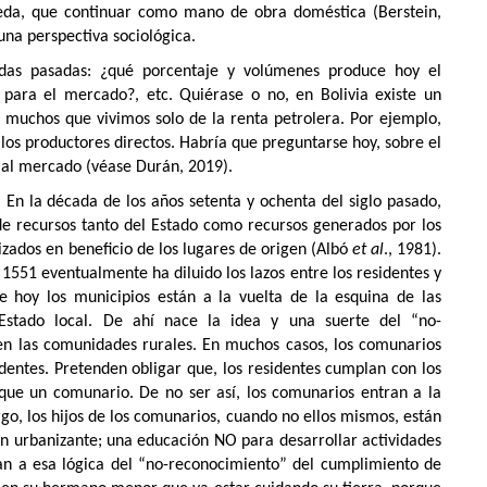
eda, que continuar como mano de obra doméstica (Berstein,
una perspectiva sociológica.
adas pasadas: ¿qué porcentaje y volúmenes produce hoy el
ara el mercado?, etc. Quiérase o no, en Bolivia existe un
n muchos que vivimos solo de la renta petrolera. Por ejemplo,
los productores directos. Habría que preguntarse hoy, sobre el
 al mercado (véase Durán, 2019).
En la década de los años setenta y ochenta del siglo pasado,
 de recursos tanto del Estado como recursos generados por los
izados en beneficio de los lugares de origen (Albó
et al
., 1981).
 1551 eventualmente ha diluido los lazos entre los residentes y
e hoy los municipios están a la vuelta de la esquina de las
Estado local. De ahí nace la idea y una suerte del “no-
 en las comunidades rurales. En muchos casos, los comunarios
dentes. Pretenden obligar que, los residentes cumplan con los
l que un comunario. De no ser así, los comunarios entran a la
go, los hijos de los comunarios, cuando no ellos mismos, están
n urbanizante; una educación NO para desarrollar actividades
ran a esa lógica del “no-reconocimiento” del cumplimiento de