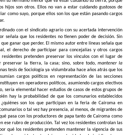
 en su hermano menor que va estar cuidando su tierra, porque
 hijos son otros. Ellos no van a estar cuidando gustosos de
liar como suyo, porque ellos son los que están pasando cargos
ar.
rdinado con el sindicato agrario con su acertada intervención
or señala que los residentes no tienen poder de decisión. Sin
 que ganar que perder. El mismo autor entre líneas señala que
al, el derecho de participar para concejalías y otros cargos
s residentes pretenden preservar los vínculos con el lugar de
r preservar la tierra, la casa; sino, sobre todo,
mantener la
unas tesis de Sociología ya vislumbraba hace años atrás que los
sumían cargos políticos en representación de las secciones
onstituyen en operadores políticos, asumiendo cargos electivos
o, sería elemental hacer estudios de casos de estos grupos de
bién hay la probabilidad de que los comunarios establecidos
 ¿quiénes son los que participan en la feria de Cairoma en
comunarios o tal vez hay presencia, al menos, de migrantes de
 qué pasa con los productores de papa tanto de Cairoma como
n ese rubro de producción. Tal vez los residentes controlan las
 por qué los residentes pretenden mantener la vigencia de sus