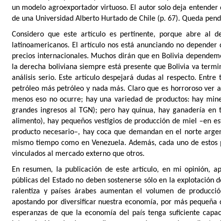
un modelo agroexportador virtuoso. El autor solo deja entender q
de una Universidad Alberto Hurtado de Chile (p. 67). Queda pendi
Considero que este artículo es pertinente, porque abre al 
latinoamericanos. El artículo nos está anunciando no depender 
precios internacionales. Muchos dirán que en Bolivia dependemo
la derecha boliviana siempre está presente que Bolivia va term
análisis serio. Este artículo despejará dudas al respecto. Entr
petróleo más petróleo y nada más. Claro que es horroroso ver a 
menos eso no ocurre; hay una variedad de productos: hay miner
grandes ingresos al TGN); pero hay quinua, hay ganadería en t
alimento), hay pequeños vestigios de producción de miel –en est
producto necesario–, hay coca que demandan en el norte argenti
mismo tiempo como en Venezuela. Además, cada uno de estos p
vinculados al mercado externo que otros.
En resumen, la publicación de este artículo, en mi opinión, a
públicas del Estado no deben sostenerse sólo en la explotación
ralentiza y países árabes aumentan el volumen de producció
apostando por diversificar nuestra economía, por más pequeña q
esperanzas de que la economía del país tenga suficiente capac