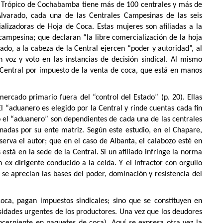
ue Trópico de Cochabamba tiene más de 100 centrales y más de
Alvarado, cada una de las Centrales Campesinas de las seis
lizadoras de Hoja de Coca. Estas mujeres son afiliadas a la
 campesina; que declaran “la libre comercialización de la hoja
ado, a la cabeza de la Central ejercen “poder y autoridad”, al
 voz y voto en las instancias de decisión sindical. Al mismo
 Central por impuesto de la venta de coca, que está en manos
ercado primario fuera del “control del Estado” (p. 20). Ellas
l “aduanero es elegido por la Central y rinde cuentas cada fin
o el “aduanero” son dependientes de cada una de las centrales
nadas por su ente matriz. Según este estudio, en el Chapare,
bserva el autor; que en el caso de Albanta, el calabozo esté en
está en la sede de la Central. Si un afiliado infringe la norma
n ex dirigente conducido a la celda. Y el infractor con orgullo
 se aprecian las bases del poder, dominación y resistencia del
coca, pagan impuestos sindicales; sino que se constituyen en
esidades urgentes de los productores. Una vez que los deudores