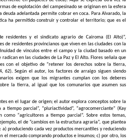
ncerniente en paquetes de coca). Aquí se expresa otra vez la
formas de explotación del campesinado se originan en la esfera
 La deuda adelantada permite cobrar en coca. Para Alvarado, la
ica ha permitido construir y controlar el territorio; que es el
 de residentes y el sindicato agrario de Cairoma
(El Alto)
”,
nes de residentes provincianos que viven en las ciudades con la
tinuidad de vínculos entre el campo y la ciudad basado en un
 radican en las ciudades de La Paz y El Alto. Flores señala que
es con el objetivo de “retener los derechos sobre la tierra,
4, 62). Según el autor, los factores de arraigo siguen siendo
unarios exigen que los migrantes cumplan con los deberes
sobre la tierra, al igual que los comunarios que asumen sus
s en el lugar de origen; el autor explora conceptos sobre la
 a tiempo parcial”, “pluriactividad”, “agrocomerciante” (Kay
n como “agricultores a tiempo parcial”. Sobre estos temas,
ejemplo, el de “cambios en la estructura agraria”, que plantea
: a) produciendo cada vez productos mercantiles y reduciendo
en el mercado comprando productos e insumos; c) por otro, los