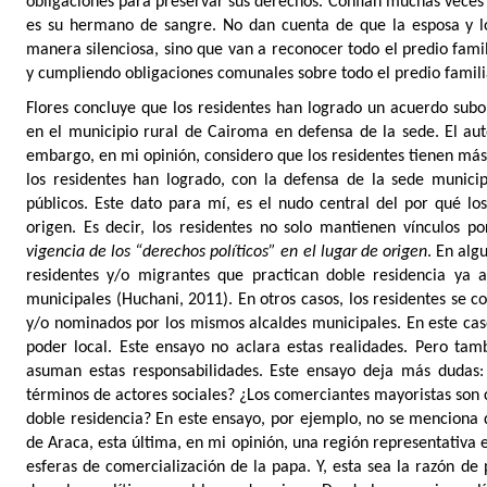
obligaciones para preservar sus derechos. Confían muchas veces
es su hermano de sangre. No dan cuenta de que la esposa y los
manera silenciosa, sino que van a reconocer todo el predio fami
y cumpliendo obligaciones comunales sobre todo el predio famili
Flores concluye que los residentes han logrado un acuerdo subo
en el municipio rural de Cairoma en defensa de la sede. El aut
embargo, en mi opinión, considero que los residentes tienen más
los residentes han logrado, con la defensa de la sede municip
públicos. Este dato para mí, es el nudo central del por qué lo
origen. Es decir, los residentes no solo mantienen vínculos po
vigencia de los “derechos políticos” en el lugar de origen
. En alg
residentes y/o migrantes que practican doble residencia ya a
municipales (Huchani, 2011). En otros casos, los r
esidentes se c
y/o nominados por los mismos alcaldes municipales. En este cas
poder local. Este ensayo no aclara estas realidades. Pero tam
asuman estas responsabilidades. Este ensayo deja más dudas:
términos de actores sociales? ¿Los comerciantes mayoristas son 
doble residencia? En este ensayo, por ejemplo, no se menciona
de Araca, esta última, en mi opinión, una región representativa e
esferas de comercialización de la papa.
Y, esta sea la razón de