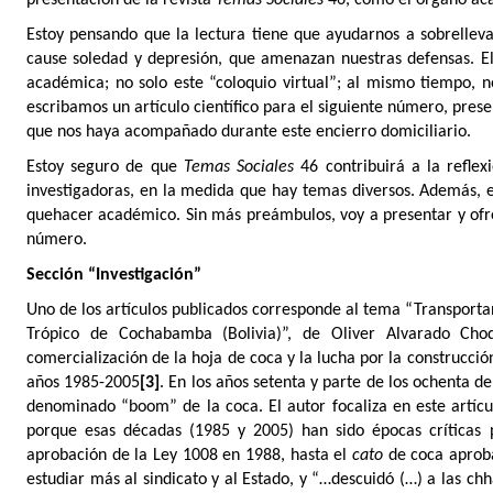
presentación de la revista
Temas Sociales
46, como el órgano acad
Estoy pensando que la lectura tiene que ayudarnos a sobrellevar 
cause soledad y depresión, que amenazan nuestras defensas. E
académica; no solo este “coloquio virtual”; al mismo tiempo, n
escribamos un artículo científico para el siguiente número, pres
que nos haya acompañado durante este encierro domiciliario.
Estoy seguro de que
Temas Sociales
46 contribuirá a la refle
investigadoras, en la medida que hay temas diversos. Además, el
quehacer académico. Sin más preámbulos, voy a presentar y ofre
número.
Sección “Investigación”
Uno de los artículos publicados corresponde al tema “Transportan
Trópico de Cochabamba (Bolivia)”, de
Oliver Alvarado Cho
comercialización de la hoja de coca y la lucha por la construcció
años 1985-2005
[3]
. En los años setenta y parte de los ochenta 
denominado “boom” de la coca. El autor focaliza en este artícul
porque esas décadas (1985 y 2005) han sido épocas críticas 
aprobación de la Ley 1008 en 1988, hasta el
cato
de coca aprobad
estudiar más al sindicato y al Estado, y “…descuidó (…) a las ch