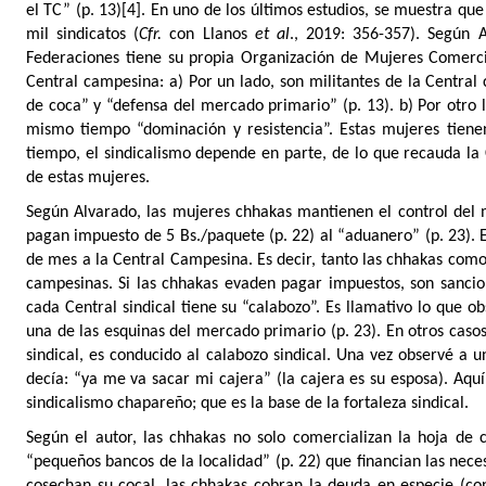
el TC” (p. 13)
[4]
. En uno de los últimos estudios, se muestra q
mil sindicatos (
Cfr.
con Llanos
et al
., 2019: 356-357). Según 
Federaciones tiene su propia Organización de Mujeres Comercia
Central campesina: a) Por un lado, son militantes de la Central
de coca” y “defensa del mercado primario” (p. 13). b) Por otro l
mismo tiempo “dominación y resistencia”. Estas mujeres tienen
tiempo, el sindicalismo depende en parte, de lo que recauda la
de estas mujeres.
Según Alvarado, las mujeres chhakas mantienen el control del m
pagan impuesto de 5 Bs./paquete (p. 22) al “aduanero” (p. 23). E
de mes a la Central Campesina. Es decir, tanto las chhakas com
campesinas. Si las chhakas evaden pagar impuestos, son sancio
cada Central sindical tiene su “calabozo”. Es llamativo lo que o
una de las esquinas del mercado primario (p. 23). En otros casos 
sindical, es conducido al calabozo sindical. Una vez observé a u
decía: “ya me va sacar mi cajera” (la cajera es su esposa). Aquí
sindicalismo chapareño; que es la base de la fortaleza sindical.
Según el autor, las chhakas no solo comercializan la hoja de 
“pequeños bancos de la localidad” (p. 22) que financian las nec