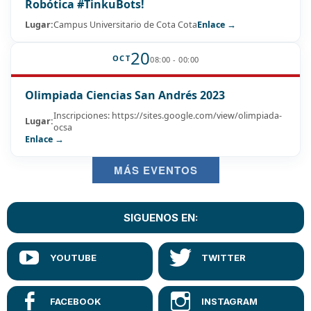
Robótica #TinkuBots!
Lugar:
Campus Universitario de Cota Cota
Enlace →
20
OCT
08:00 - 00:00
Olimpiada Ciencias San Andrés 2023
Inscripciones: https://sites.google.com/view/olimpiada-
Lugar:
ocsa
Enlace →
MÁS EVENTOS
SIGUENOS EN: