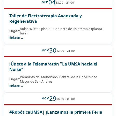
04
SEP
18:00 - 21:00
Taller de Electroterapia Avanzada y
Regenerativa
Aulas “K” e “I”, piso 3 – Gabinete de Fisioterapia (planta
Lugar:
baja)
Enlace →
30
NOV
12:00 - 21:00
¡Únete a la Telemaratón "La UMSA hacia el
Norte"
Paraninfo del Monoblock Central de la Universidad
Lugar:
Mayor de San Andrés
Enlace →
29
NOV
08:30 - 00:00
#RobóticaUMSA| ¡Lanzamos la primera Feria