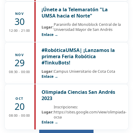
¡Únete a la Telemaratón "La
NOV
UMSA hacia el Norte"
30
Paraninfo del Monoblock Central de la
Lugar:
Universidad Mayor de San Andrés
12:00 - 21:00
Enlace →
#RobóticaUMSA| ¡Lanzamos la
NOV
primera Feria Robótica
29
#TinkuBots!
Lugar:
Campus Universitario de Cota Cota
08:30 - 00:00
Enlace →
Olimpiada Ciencias San Andrés
2023
OCT
20
Inscripciones:
Lugar:
https://sites.google.com/view/olimpiada-
08:00 - 00:00
ocsa
Enlace →