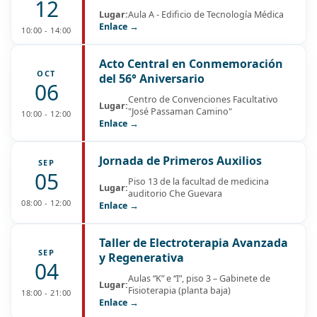
12
Lugar:
Aula A - Edificio de Tecnología Médica
Enlace →
10:00 - 14:00
Acto Central en Conmemoración
OCT
del 56° Aniversario
06
Centro de Convenciones Facultativo
Lugar:
"José Passaman Camino"
10:00 - 12:00
Enlace →
Jornada de Primeros Auxilios
SEP
05
Piso 13 de la facultad de medicina
Lugar:
auditorio Che Guevara
08:00 - 12:00
Enlace →
Taller de Electroterapia Avanzada
SEP
y Regenerativa
04
Aulas “K” e “I”, piso 3 – Gabinete de
Lugar:
Fisioterapia (planta baja)
18:00 - 21:00
Enlace →