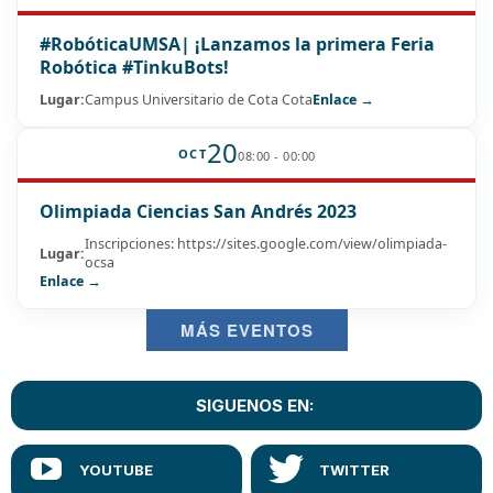
#RobóticaUMSA| ¡Lanzamos la primera Feria
Robótica #TinkuBots!
Lugar:
Campus Universitario de Cota Cota
Enlace →
20
OCT
08:00 - 00:00
Olimpiada Ciencias San Andrés 2023
Inscripciones: https://sites.google.com/view/olimpiada-
Lugar:
ocsa
Enlace →
MÁS EVENTOS
SIGUENOS EN: