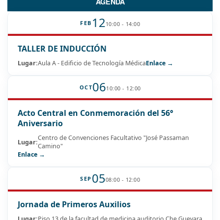
AGENDA
12
FEB
10:00 - 14:00
TALLER DE INDUCCIÓN
Lugar:
Aula A - Edificio de Tecnología Médica
Enlace →
06
OCT
10:00 - 12:00
Acto Central en Conmemoración del 56°
Aniversario
Centro de Convenciones Facultativo "José Passaman
Lugar:
Camino"
Enlace →
05
SEP
08:00 - 12:00
Jornada de Primeros Auxilios
Lugar:
Piso 13 de la facultad de medicina auditorio Che Guevara