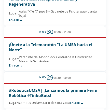
Regenerativa
Aulas “K” e “I”, piso 3 – Gabinete de Fisioterapia (planta
Lugar:
baja)
Enlace →
30
NOV
12:00 - 21:00
¡Únete a la Telemaratón "La UMSA hacia el
Norte"
Paraninfo del Monoblock Central de la Universidad
Lugar:
Mayor de San Andrés
Enlace →
29
NOV
08:30 - 00:00
#RobóticaUMSA| ¡Lanzamos la primera Feria
Robótica #TinkuBots!
Lugar:
Campus Universitario de Cota Cota
Enlace →