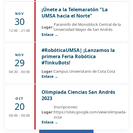
¡Únete a la Telemaratón "La
NOV
UMSA hacia el Norte"
30
Paraninfo del Monoblock Central de la
Lugar:
Universidad Mayor de San Andrés
12:00 - 21:00
Enlace →
#RobóticaUMSA| ¡Lanzamos la
NOV
primera Feria Robótica
29
#TinkuBots!
Lugar:
Campus Universitario de Cota Cota
08:30 - 00:00
Enlace →
Olimpiada Ciencias San Andrés
2023
OCT
20
Inscripciones:
Lugar:
https://sites.google.com/view/olimpiada-
08:00 - 00:00
ocsa
Enlace →