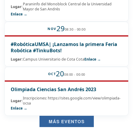
Paraninfo del Monoblock Central de la Universidad
Lugar:
Mayor de San Andrés
Enlace →
29
NOV
08:30 - 00:00
#RobóticaUMSA| ¡Lanzamos la primera Feria
Robótica #TinkuBots!
Lugar:
Campus Universitario de Cota Cota
Enlace →
20
OCT
08:00 - 00:00
Olimpiada Ciencias San Andrés 2023
Inscripciones: https://sites.google.com/view/olimpiada-
Lugar:
ocsa
Enlace →
MÁS EVENTOS