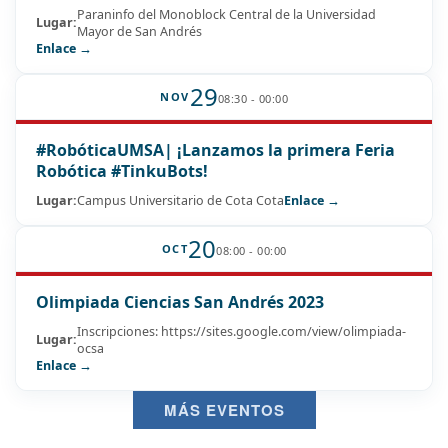
Paraninfo del Monoblock Central de la Universidad
Lugar:
Mayor de San Andrés
Enlace →
29
NOV
08:30 - 00:00
#RobóticaUMSA| ¡Lanzamos la primera Feria
Robótica #TinkuBots!
Lugar:
Campus Universitario de Cota Cota
Enlace →
20
OCT
08:00 - 00:00
Olimpiada Ciencias San Andrés 2023
Inscripciones: https://sites.google.com/view/olimpiada-
Lugar:
ocsa
Enlace →
MÁS EVENTOS