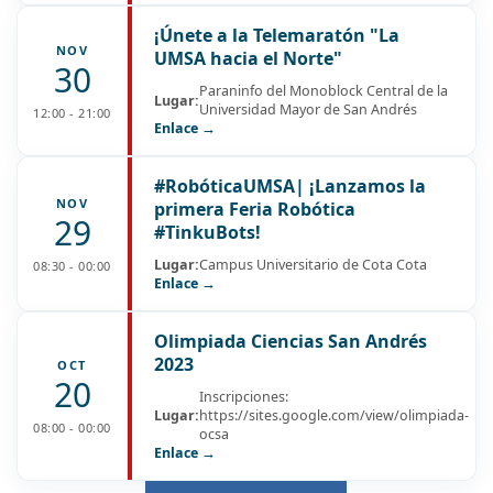
¡Únete a la Telemaratón "La
NOV
UMSA hacia el Norte"
30
Paraninfo del Monoblock Central de la
Lugar:
Universidad Mayor de San Andrés
12:00 - 21:00
Enlace →
#RobóticaUMSA| ¡Lanzamos la
NOV
primera Feria Robótica
29
#TinkuBots!
Lugar:
Campus Universitario de Cota Cota
08:30 - 00:00
Enlace →
Olimpiada Ciencias San Andrés
2023
OCT
20
Inscripciones:
Lugar:
https://sites.google.com/view/olimpiada-
08:00 - 00:00
ocsa
Enlace →