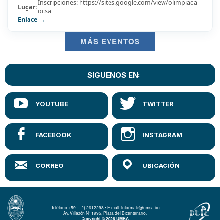
Inscripciones: https://sites.google.com/view/olimpiada-
Lugar:
ocsa
Enlace →
MÁS EVENTOS
SIGUENOS EN:
Teléfono: (591 - 2) 2612298 • E-mail: informate@umsa.bo
Av. Villazón N° 1995, Plaza del Bicentenario.
Copyright © 2026 UMSA