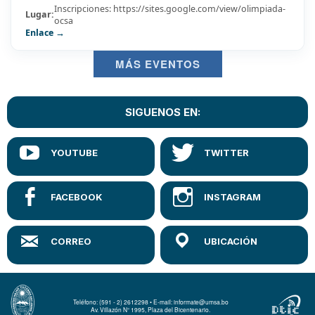
Inscripciones: https://sites.google.com/view/olimpiada-
Lugar:
ocsa
Enlace →
MÁS EVENTOS
SIGUENOS EN:
Teléfono: (591 - 2) 2612298 • E-mail: informate@umsa.bo
Av. Villazón N° 1995, Plaza del Bicentenario.