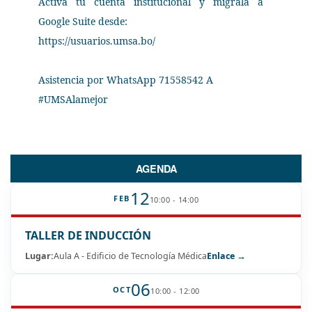
Activa tu cuenta institucional y mígrala a
Google Suite desde:
https://usuarios.umsa.bo/
Asistencia por WhatsApp 71558542 A
#UMSAlamejor
AGENDA
12
FEB
10:00 - 14:00
TALLER DE INDUCCIÓN
Lugar:
Aula A - Edificio de Tecnología Médica
Enlace →
06
OCT
10:00 - 12:00