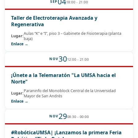
04
SEP
18:00 - 21:00
Taller de Electroterapia Avanzada y
Regenerativa
Aulas “K” e “I”, piso 3 – Gabinete de Fisioterapia (planta
Lugar:
baja)
Enlace →
30
NOV
12:00 - 21:00
¡Únete a la Telemaratón "La UMSA hacia el
Norte"
Paraninfo del Monoblock Central de la Universidad
Lugar:
Mayor de San Andrés
Enlace →
29
NOV
08:30 - 00:00
#RobóticaUMSA| ¡Lanzamos la primera Feria