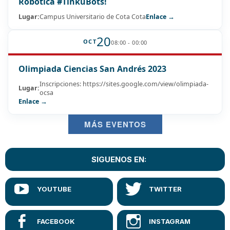
Robótica #TinkuBots!
Lugar:
Campus Universitario de Cota Cota
Enlace →
20
OCT
08:00 - 00:00
Olimpiada Ciencias San Andrés 2023
Inscripciones: https://sites.google.com/view/olimpiada-
Lugar:
ocsa
Enlace →
MÁS EVENTOS
SIGUENOS EN: