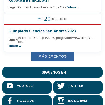
Robótica #TinkuBots!
Lugar:
Campus Universitario de Cota Cota
Enlace →
20
OCT
08:00 - 00:00
Olimpiada Ciencias San Andrés 2023
Inscripciones: https://sites.google.com/view/olimpiada-
Lugar:
ocsa
Enlace →
MÁS EVENTOS
SIGUENOS EN: