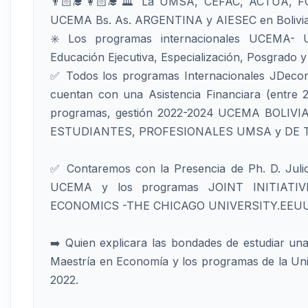
👨🏻‍🎓👩🏻‍🎓🏛️ La UMSA, CEFAC, ACTUA, FC
UCEMA Bs. As. ARGENTINA y AIESEC en Bolivia, t
✳️ Los programas internacionales UCEMA- 
Educación Ejecutiva, Especialización, Posgrado 
✅ Todos los programas Internacionales JDec
cuentan con una Asistencia Financiara (entre 
programas, gestión 2022-2024 UCEMA BOLIVIA,
ESTUDIANTES, PROFESIONALES UMSA y DE T
✅ Contaremos con la Presencia de Ph. D. Julio
UCEMA y los programas JOINT INITIAT
ECONOMICS -THE CHICAGO UNIVERSITY.EEUU
➡️ Quien explicara las bondades de estudiar un
Maestría en Economía y los programas de la Uni
2022.