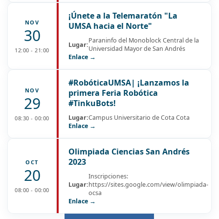
¡Únete a la Telemaratón "La
NOV
UMSA hacia el Norte"
30
Paraninfo del Monoblock Central de la
Lugar:
Universidad Mayor de San Andrés
12:00 - 21:00
Enlace →
#RobóticaUMSA| ¡Lanzamos la
NOV
primera Feria Robótica
29
#TinkuBots!
Lugar:
Campus Universitario de Cota Cota
08:30 - 00:00
Enlace →
Olimpiada Ciencias San Andrés
2023
OCT
20
Inscripciones:
Lugar:
https://sites.google.com/view/olimpiada-
08:00 - 00:00
ocsa
Enlace →