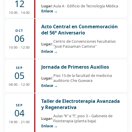
12
Lugar:
Aula A - Edificio de Tecnología Médica
Enlace →
10:00 - 14:00
Acto Central en Conmemoración
OCT
del 56° Aniversario
06
Centro de Convenciones Facultativo
Lugar:
"José Passaman Camino"
10:00 - 12:00
Enlace →
Jornada de Primeros Auxilios
SEP
05
Piso 13 de la facultad de medicina
Lugar:
auditorio Che Guevara
08:00 - 12:00
Enlace →
Taller de Electroterapia Avanzada
SEP
y Regenerativa
04
Aulas “K” e “I”, piso 3 – Gabinete de
Lugar:
Fisioterapia (planta baja)
18:00 - 21:00
Enlace →