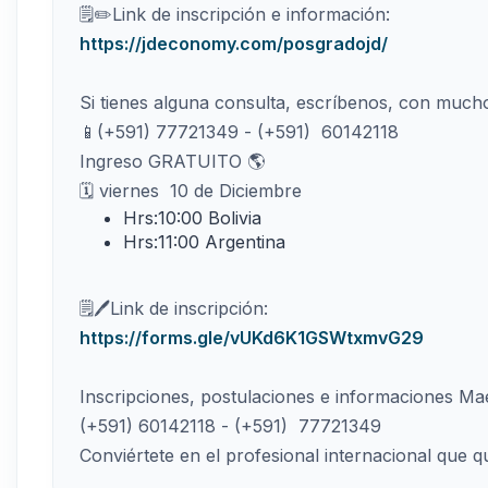
🗒️✏️Link de inscripción e información:
https://jdeconomy.com/posgradojd/
Si tienes alguna consulta, escríbenos, con much
📱(+591) 77721349 - (+591) 60142118
Ingreso GRATUITO 🌎
🗓 viernes 10 de Diciembre
Hrs:10:00 Bolivia
Hrs:11:00 Argentina
🗒️🖊️Link de inscripción:
https://forms.gle/vUKd6K1GSWtxmvG29
Inscripciones, postulaciones e informaciones 
(+591) 60142118 - (+591) 77721349
Conviértete en el profesional internacional que q