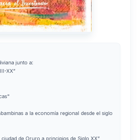
viana junto a:
II-XX”
cas"
habambinas a la economía regional desde el siglo
 ciudad de Oruro a principios de Siglo XX”