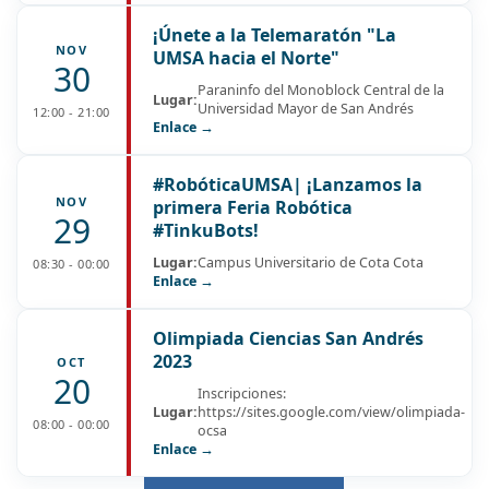
¡Únete a la Telemaratón "La
NOV
UMSA hacia el Norte"
30
Paraninfo del Monoblock Central de la
Lugar:
Universidad Mayor de San Andrés
12:00 - 21:00
Enlace →
#RobóticaUMSA| ¡Lanzamos la
NOV
primera Feria Robótica
29
#TinkuBots!
Lugar:
Campus Universitario de Cota Cota
08:30 - 00:00
Enlace →
Olimpiada Ciencias San Andrés
2023
OCT
20
Inscripciones:
Lugar:
https://sites.google.com/view/olimpiada-
08:00 - 00:00
ocsa
Enlace →