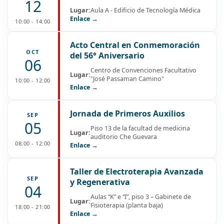
12
Lugar:
Aula A - Edificio de Tecnología Médica
Enlace →
10:00 - 14:00
Acto Central en Conmemoración
OCT
del 56° Aniversario
06
Centro de Convenciones Facultativo
Lugar:
"José Passaman Camino"
10:00 - 12:00
Enlace →
Jornada de Primeros Auxilios
SEP
05
Piso 13 de la facultad de medicina
Lugar:
auditorio Che Guevara
08:00 - 12:00
Enlace →
Taller de Electroterapia Avanzada
SEP
y Regenerativa
04
Aulas “K” e “I”, piso 3 – Gabinete de
Lugar:
Fisioterapia (planta baja)
18:00 - 21:00
Enlace →