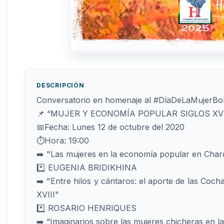
DESCRIPCIÓN
Conversatorio en homenaje al #DíaDeLaMujerBoli
📌 “MUJER Y ECONOMÍA POPULAR SIGLOS XVI
📅Fecha: Lunes 12 de octubre del 2020
⏱Hora: 19:00
➡️ "Las mujeres en la economía popular en Char
*️⃣ EUGENIA BRIDIKHINA
➡️ "Entre hilos y cántaros: el aporte de las Coc
XVIII"
*️⃣ ROSARIO HENRIQUES
➡️ “Imaginarios sobre las mujeres chicheras en la