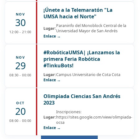
¡Únete a la Telemaratón "La
NOV
UMSA hacia el Norte"
30
Paraninfo del Monoblock Central de la
Lugar:
Universidad Mayor de San Andrés
12:00 - 21:00
Enlace →
#RobóticaUMSA| ¡Lanzamos la
NOV
primera Feria Robótica
29
#TinkuBots!
Lugar:
Campus Universitario de Cota Cota
08:30 - 00:00
Enlace →
Olimpiada Ciencias San Andrés
2023
OCT
20
Inscripciones:
Lugar:
https://sites.google.com/view/olimpiada-
08:00 - 00:00
ocsa
Enlace →