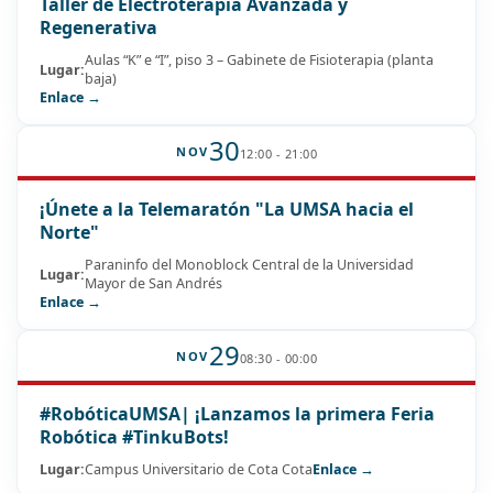
Taller de Electroterapia Avanzada y
Regenerativa
Aulas “K” e “I”, piso 3 – Gabinete de Fisioterapia (planta
Lugar:
baja)
Enlace →
30
NOV
12:00 - 21:00
¡Únete a la Telemaratón "La UMSA hacia el
Norte"
Paraninfo del Monoblock Central de la Universidad
Lugar:
Mayor de San Andrés
Enlace →
29
NOV
08:30 - 00:00
#RobóticaUMSA| ¡Lanzamos la primera Feria
Robótica #TinkuBots!
Lugar:
Campus Universitario de Cota Cota
Enlace →