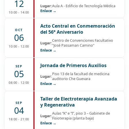
12
Lugar:
Aula A - Edificio de Tecnología Médica
Enlace →
10:00 - 14:00
Acto Central en Conmemoración
OCT
del 56° Aniversario
06
Centro de Convenciones Facultativo
Lugar:
"José Passaman Camino"
10:00 - 12:00
Enlace →
Jornada de Primeros Auxilios
SEP
05
Piso 13 de la facultad de medicina
Lugar:
auditorio Che Guevara
08:00 - 12:00
Enlace →
Taller de Electroterapia Avanzada
SEP
y Regenerativa
04
Aulas “K” e “I”, piso 3 – Gabinete de
Lugar:
Fisioterapia (planta baja)
18:00 - 21:00
Enlace →