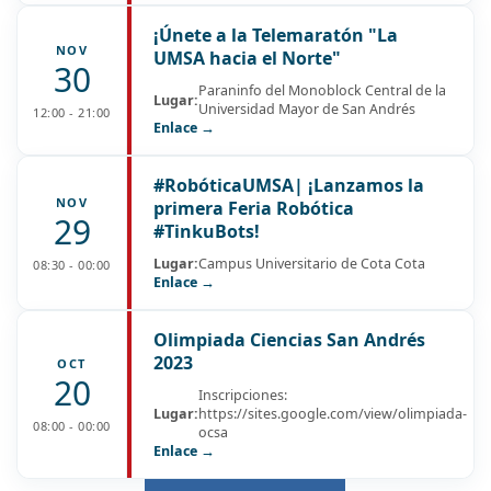
¡Únete a la Telemaratón "La
NOV
UMSA hacia el Norte"
30
Paraninfo del Monoblock Central de la
Lugar:
Universidad Mayor de San Andrés
12:00 - 21:00
Enlace →
#RobóticaUMSA| ¡Lanzamos la
NOV
primera Feria Robótica
29
#TinkuBots!
Lugar:
Campus Universitario de Cota Cota
08:30 - 00:00
Enlace →
Olimpiada Ciencias San Andrés
2023
OCT
20
Inscripciones:
Lugar:
https://sites.google.com/view/olimpiada-
08:00 - 00:00
ocsa
Enlace →