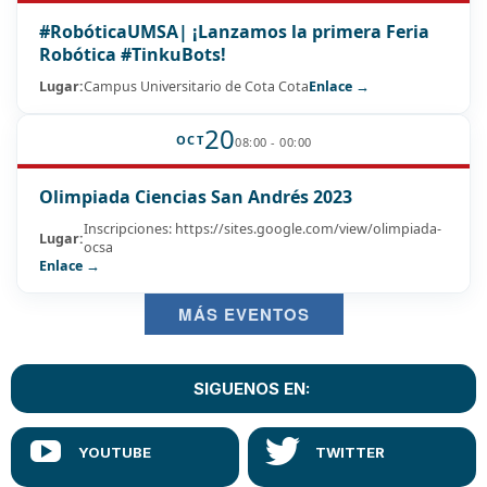
#RobóticaUMSA| ¡Lanzamos la primera Feria
Robótica #TinkuBots!
Lugar:
Campus Universitario de Cota Cota
Enlace →
20
OCT
08:00 - 00:00
Olimpiada Ciencias San Andrés 2023
Inscripciones: https://sites.google.com/view/olimpiada-
Lugar:
ocsa
Enlace →
MÁS EVENTOS
SIGUENOS EN: